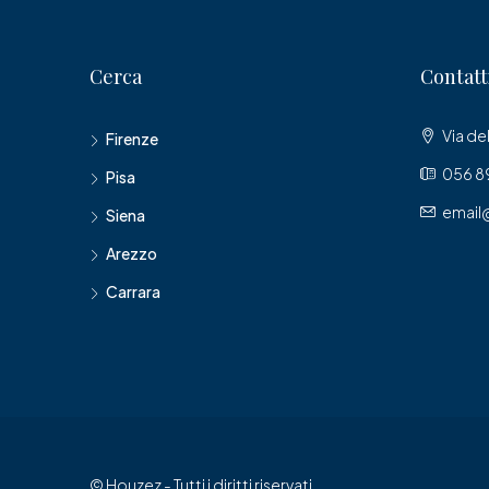
Cerca
Contatt
Via del
Firenze
056 89
Pisa
email
Siena
Arezzo
Carrara
© Houzez - Tutti i diritti riservati