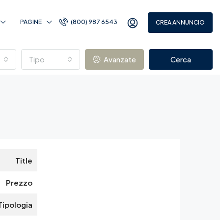
PAGINE
(800) 987 6543
CREA ANNUNCIO
Tipo
Avanzate
Cerca
Title
Prezzo
Tipologia