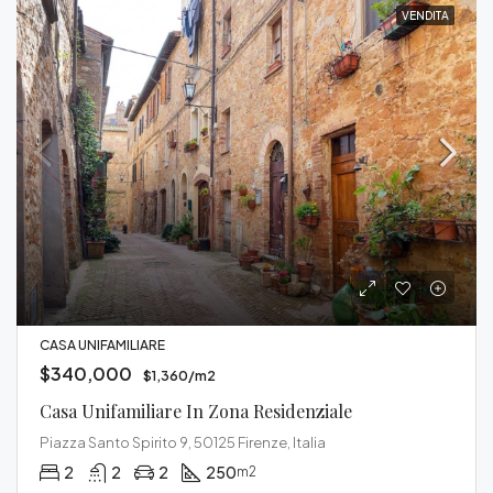
VENDITA
CASA UNIFAMILIARE
$340,000
$1,360/m2
Casa Unifamiliare In Zona Residenziale
Piazza Santo Spirito 9, 50125 Firenze, Italia
2
2
2
250
m2