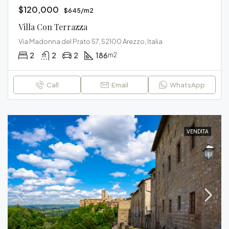
$120,000
$645/m2
Villa Con Terrazza
Via Madonna del Prato 57, 52100 Arezzo, Italia
2
2
2
186
m2
Call
Email
WhatsApp
VENDITA