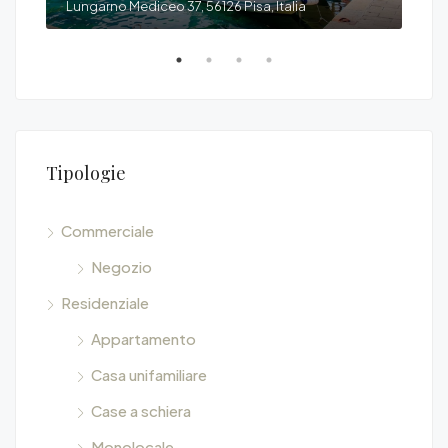
Lungarno Mediceo 37, 56126 Pisa, Italia
Via 
Tipologie
Commerciale
Negozio
Residenziale
Appartamento
Casa unifamiliare
Case a schiera
Monolocale