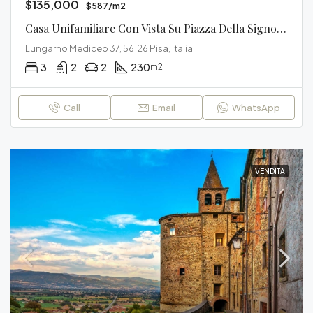
$135,000
$587/m2
Casa Unifamiliare Con Vista Su Piazza Della Signoria
Lungarno Mediceo 37, 56126 Pisa, Italia
3
2
2
230
m2
Call
Email
WhatsApp
VENDITA