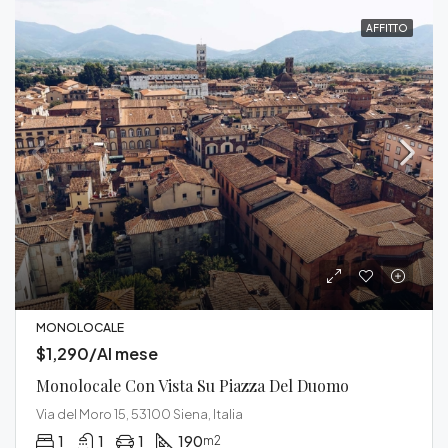
AFFITTO
MONOLOCALE
$1,290/Al mese
Monolocale Con Vista Su Piazza Del Duomo
Via del Moro 15, 53100 Siena, Italia
1
1
1
190
m2