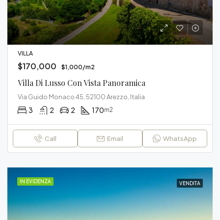
VILLA
$170,000
$1,000/m2
Villa Di Lusso Con Vista Panoramica
Via Guido Monaco 45, 52100 Arezzo, Italia
3
2
2
170
m2
Call
Email
WhatsApp
IN EVIDENZA
VENDITA