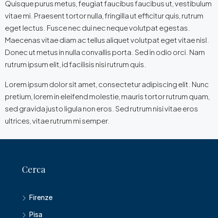
Quisque purus metus, feugiat faucibus faucibus ut, vestibulum
vitae mi. Praesent tortor nulla, fringilla ut efficitur quis, rutrum
eget lectus. Fusce nec dui nec neque volutpat egestas.
Maecenas vitae diam ac tellus aliquet volutpat eget vitae nisl.
Donec ut metus in nulla convallis porta. Sed in odio orci. Nam
rutrum ipsum elit, id facilisis nisi rutrum quis.
Lorem ipsum dolor sit amet, consectetur adipiscing elit. Nunc
pretium, lorem in eleifend molestie, mauris tortor rutrum quam,
sed gravida justo ligula non eros. Sed rutrum nisi vitae eros
ultrices, vitae rutrum mi semper.
Cerca
Firenze
Pisa