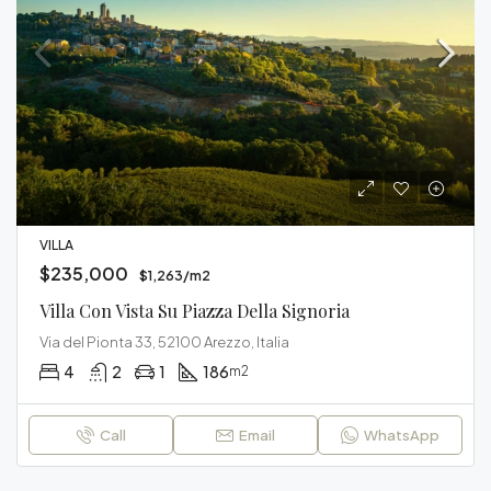
VILLA
$235,000
$1,263/m2
Villa Con Vista Su Piazza Della Signoria
Via del Pionta 33, 52100 Arezzo, Italia
4
2
1
186
m2
Call
Email
WhatsApp