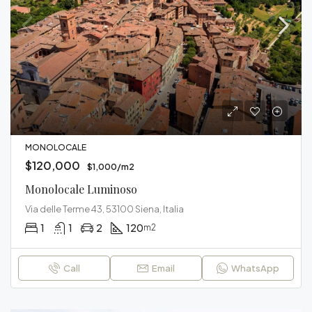
MONOLOCALE
$120,000
$1,000/m2
Monolocale Luminoso
Via delle Terme 43, 53100 Siena, Italia
1
1
2
120
m2
Call
Email
WhatsApp