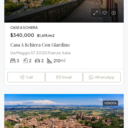
CASE A SCHIERA
$340,000
$1,619/m2
Casa A Schiera Con Giardino
Via Maggio 57, 50125 Firenze, Italia
3
2
2
210
m2
Call
Email
WhatsApp
VENDITA