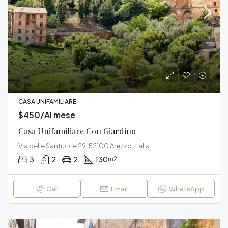
CASA UNIFAMILIARE
$450/Al mese
Casa Unifamiliare Con Giardino
Via delle Santucce 29, 52100 Arezzo, Italia
3
2
2
130
m2
Call
Email
WhatsApp