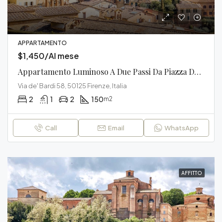
APPARTAMENTO
$1,450/Al mese
Appartamento Luminoso A Due Passi Da Piazza Del Campo
Via de' Bardi 58, 50125 Firenze, Italia
2
1
2
150
m2
Call
Email
WhatsApp
AFFITTO