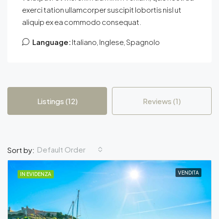
exerci tation ullamcorper suscipit lobortis nisl ut
aliquip ex ea commodo consequat.
Language:
Italiano, Inglese, Spagnolo
Listings (12)
Reviews (1)
Default Order
Sort by:
VENDITA
IN EVIDENZA