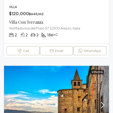
VILLA
$120,000
$645/m2
Villa Con Terrazza
Via Madonna del Prato 57, 52100 Arezzo, Italia
2
2
2
186
m2
Call
Email
WhatsApp
VENDITA