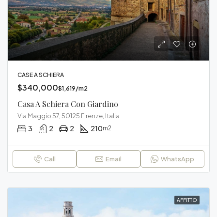
CASE A SCHIERA
$340,000
$1,619/m2
Casa A Schiera Con Giardino
Via Maggio 57, 50125 Firenze, Italia
3
2
2
210
m2
Call
Email
WhatsApp
AFFITTO