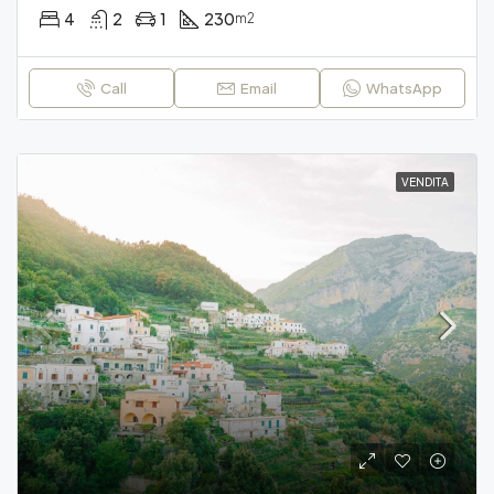
4
2
1
230
m2
Call
Email
WhatsApp
VENDITA