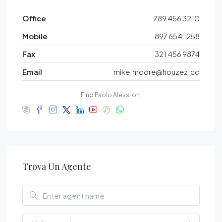
Office
789 456 3210
Mobile
897 654 1258
Fax
321 456 9874
Email
mike.moore@houzez.co
Find Paolo Alessi on:
Trova Un Agente