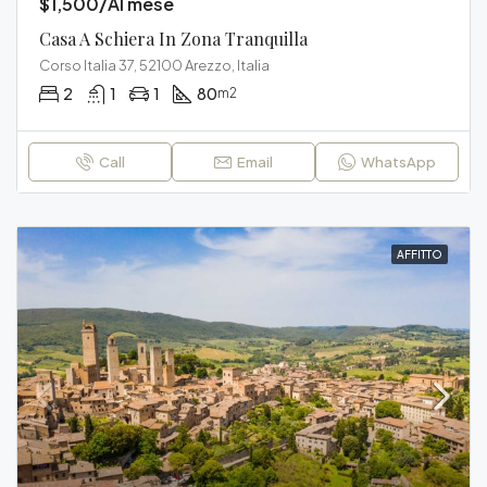
$1,500/Al mese
Casa A Schiera In Zona Tranquilla
Corso Italia 37, 52100 Arezzo, Italia
2
1
1
80
m2
Call
Email
WhatsApp
AFFITTO