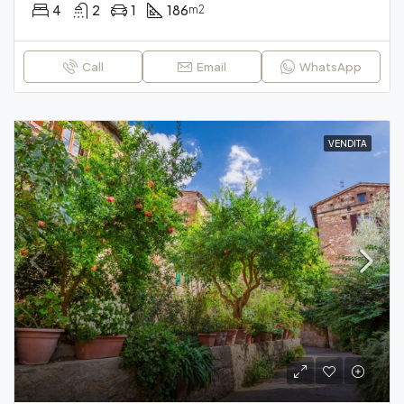
4
2
1
186
m2
Call
Email
WhatsApp
VENDITA