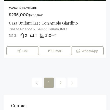
CASA UNIFAMILIARE
$235,000
$758/m2
Casa Unifamiliare Con Ampio Giardino
Piazza Alberica 12, 54033 Carrara, Italia
2
2
1
310
m2
Call
Email
WhatsApp
1
2
Contact