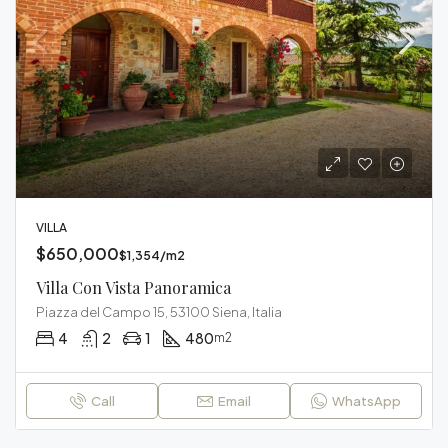
VILLA
$650,000
$1,354/m2
Villa Con Vista Panoramica
Piazza del Campo 15, 53100 Siena, Italia
4
2
1
480
m2
Call
Email
WhatsApp