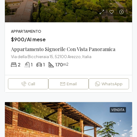
APPARTAMENTO
$900/Al mese
Appartamento Signorile Con Vista Panoramica
Via della Bicchieraia 15, 52100 Arezzo, Italia
2
1
1
170
m2
Call
Email
WhatsApp
VENDITA