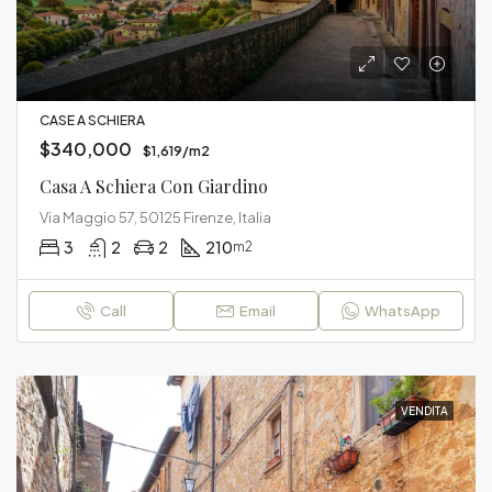
CASE A SCHIERA
$340,000
$1,619/m2
Casa A Schiera Con Giardino
Via Maggio 57, 50125 Firenze, Italia
3
2
2
210
m2
Call
Email
WhatsApp
VENDITA