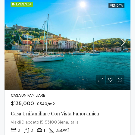
IN EVIDENZA
VENDITA
CASA UNIFAMILIARE
$135,000
$540/m2
Casa Unifamiliare Con Vista Panoramica
Via di Diacceto 15, 53100 Siena, Italia
2
2
1
250
m2