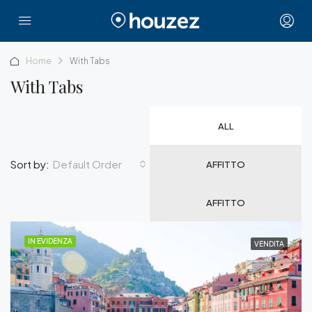
Home
With Tabs
With Tabs
ALL
Default Order
Sort by:
AFFITTO
AFFITTO
IN EVIDENZA
VENDITA