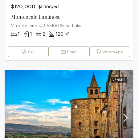
$120,000
$1,000/m2
Monolocale Luminoso
Via delle Terme 43, 53100 Siena, Italia
1
1
2
120
m2
Call
Email
WhatsApp
VENDITA