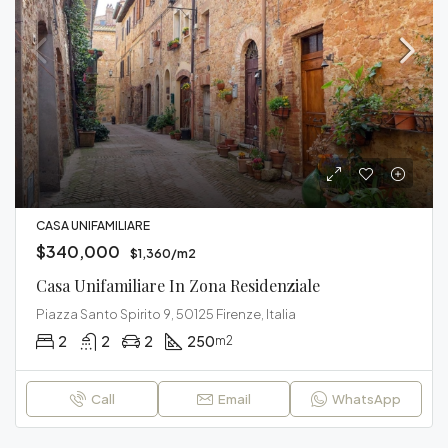
CASA UNIFAMILIARE
$340,000
$1,360/m2
Casa Unifamiliare In Zona Residenziale
Piazza Santo Spirito 9, 50125 Firenze, Italia
2
2
2
250
m2
Call
Email
WhatsApp