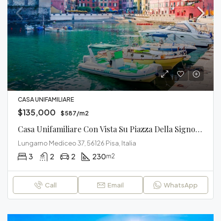
CASA UNIFAMILIARE
$135,000
$587/m2
Casa Unifamiliare Con Vista Su Piazza Della Signoria
Lungarno Mediceo 37, 56126 Pisa, Italia
3
2
2
230
m2
Call
Email
WhatsApp