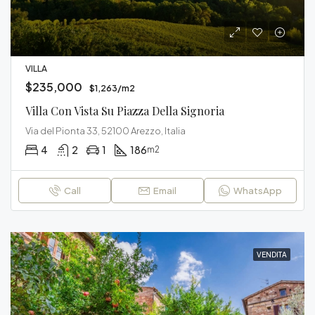
VILLA
$235,000
$1,263/m2
Villa Con Vista Su Piazza Della Signoria
Via del Pionta 33, 52100 Arezzo, Italia
4
2
1
186
m2
Call
Email
WhatsApp
VENDITA