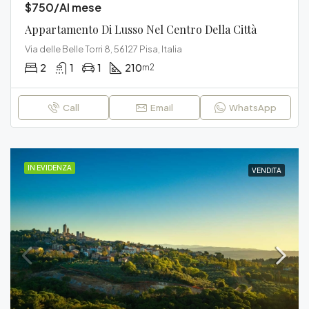
$750/Al mese
Appartamento Di Lusso Nel Centro Della Città
Via delle Belle Torri 8, 56127 Pisa, Italia
2
1
1
210
m2
Call
Email
WhatsApp
IN EVIDENZA
VENDITA