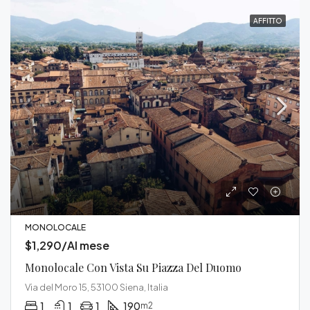
AFFITTO
MONOLOCALE
$1,290/Al mese
Monolocale Con Vista Su Piazza Del Duomo
Via del Moro 15, 53100 Siena, Italia
1
1
1
190
m2