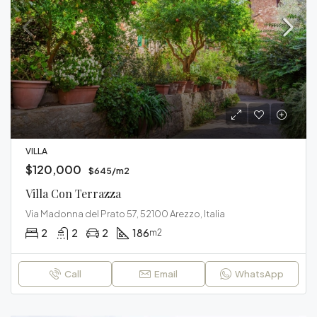
VILLA
$120,000
$645/m2
Villa Con Terrazza
Via Madonna del Prato 57, 52100 Arezzo, Italia
2
2
2
186
m2
Call
Email
WhatsApp