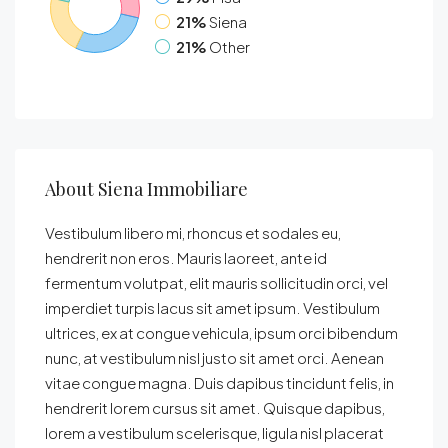
21%
Siena
21%
Other
About Siena Immobiliare
Vestibulum libero mi, rhoncus et sodales eu,
hendrerit non eros. Mauris laoreet, ante id
fermentum volutpat, elit mauris sollicitudin orci, vel
imperdiet turpis lacus sit amet ipsum. Vestibulum
ultrices, ex at congue vehicula, ipsum orci bibendum
nunc, at vestibulum nisl justo sit amet orci. Aenean
vitae congue magna. Duis dapibus tincidunt felis, in
hendrerit lorem cursus sit amet. Quisque dapibus,
lorem a vestibulum scelerisque, ligula nisl placerat