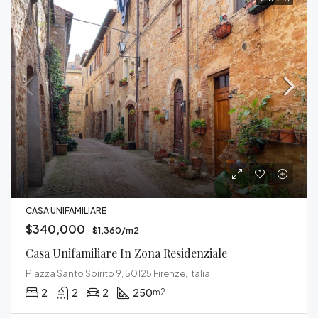
CASA UNIFAMILIARE
$340,000
$1,360/m2
Casa Unifamiliare In Zona Residenziale
Piazza Santo Spirito 9, 50125 Firenze, Italia
2
2
2
250
m2