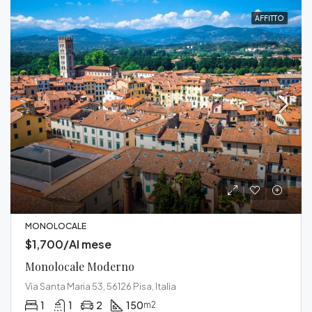
AFFITTO
MONOLOCALE
$1,700/Al mese
Monolocale Moderno
Via Santa Maria 53, 56126 Pisa, Italia
1
1
2
150
m2