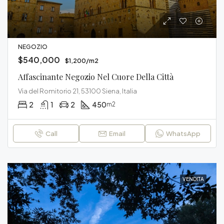
NEGOZIO
$540,000
$1,200/m2
Affascinante Negozio Nel Cuore Della Città
Via del Romitorio 21, 53100 Siena, Italia
2
1
2
450
m2
Call
Email
WhatsApp
VENDITA