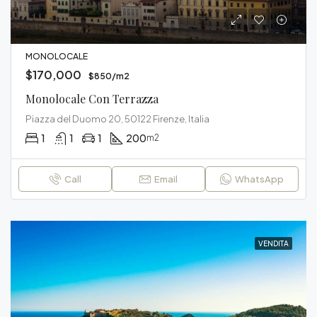
MONOLOCALE
$170,000
$850/m2
Monolocale Con Terrazza
Piazza del Duomo 20, 50122 Firenze, Italia
1
1
1
200
m2
Call
Email
WhatsApp
VENDITA