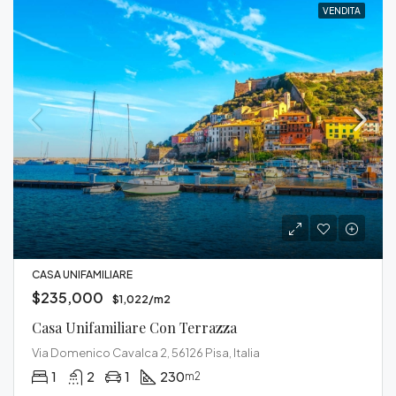
VENDITA
CASA UNIFAMILIARE
$235,000
$1,022/m2
Casa Unifamiliare Con Terrazza
Via Domenico Cavalca 2, 56126 Pisa, Italia
1
2
1
230
m2