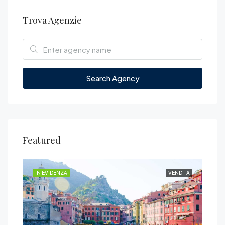
Trova Agenzie
Search Agency
Featured
DITA
IN EVIDENZA
VENDITA
IN 