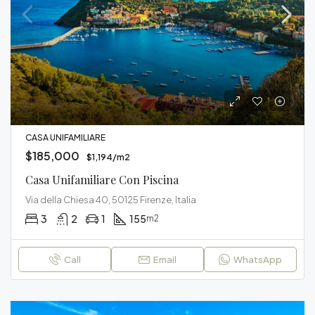
CASA UNIFAMILIARE
$185,000
$1,194/m2
Casa Unifamiliare Con Piscina
Via della Chiesa 40, 50125 Firenze, Italia
3
2
1
155
m2
Call
Email
WhatsApp