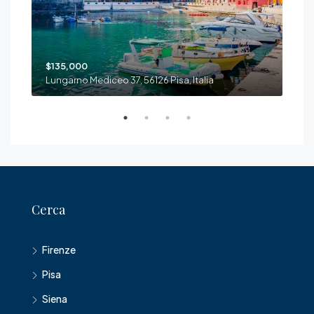
$135,000
$13
Lungarno Mediceo 37, 56126 Pisa, Italia
Via 
Cerca
Firenze
Pisa
Siena