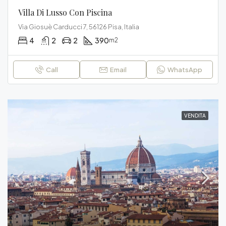
Villa Di Lusso Con Piscina
Via Giosuè Carducci 7, 56126 Pisa, Italia
4
2
2
390
m2
Call
Email
WhatsApp
VENDITA