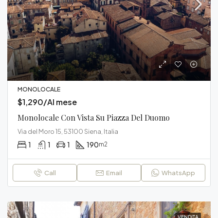
MONOLOCALE
$1,290/Al mese
Monolocale Con Vista Su Piazza Del Duomo
Via del Moro 15, 53100 Siena, Italia
1
1
1
190
m2
Call
Email
WhatsApp
VENDITA