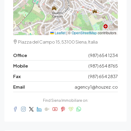
Leaflet
|
©
OpenStreetMap
contributors
Piazza del Campo 15, 53100 Siena, Italia
Office
(987) 654 1234
Mobile
(987) 654 8765
Fax
(987) 654 2837
Email
agency1@houzez.co
Find Siena Immobiliare on: