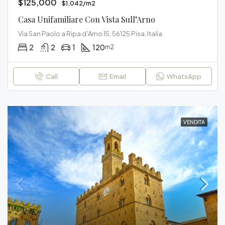
$125,000
$1,042/m2
Casa Unifamiliare Con Vista Sull’Arno
Via San Paolo a Ripa d'Arno 15, 56125 Pisa, Italia
2
2
1
120
m2
Call
Email
WhatsApp
VENDITA