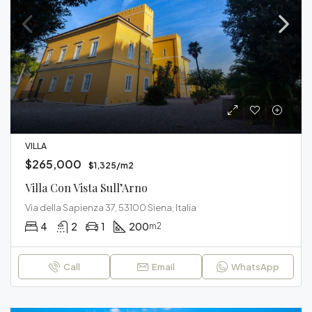
VILLA
$265,000
$1,325/m2
Villa Con Vista Sull’Arno
Via della Sapienza 37, 53100 Siena, Italia
4
2
1
200
m2
Call
Email
WhatsApp