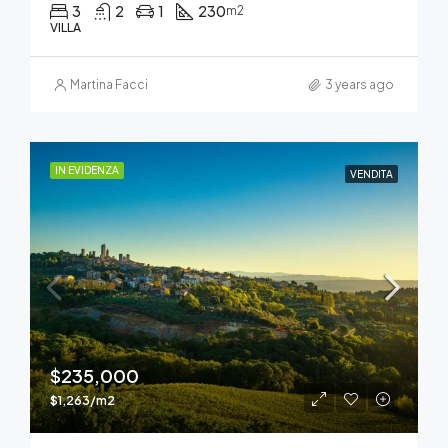
3
2
1
230
m2
VILLA
Martina Facci
3 years ago
IN EVIDENZA
VENDITA
$235,000
$1,263/m2