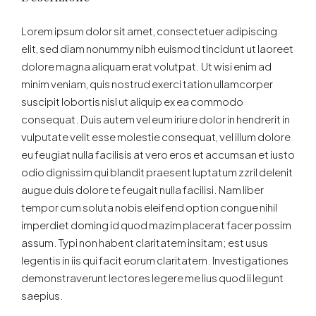
Lorem ipsum dolor sit amet, consectetuer adipiscing
elit, sed diam nonummy nibh euismod tincidunt ut laoreet
dolore magna aliquam erat volutpat. Ut wisi enim ad
minim veniam, quis nostrud exerci tation ullamcorper
suscipit lobortis nisl ut aliquip ex ea commodo
consequat. Duis autem vel eum iriure dolor in hendrerit in
vulputate velit esse molestie consequat, vel illum dolore
eu feugiat nulla facilisis at vero eros et accumsan et iusto
odio dignissim qui blandit praesent luptatum zzril delenit
augue duis dolore te feugait nulla facilisi. Nam liber
tempor cum soluta nobis eleifend option congue nihil
imperdiet doming id quod mazim placerat facer possim
assum. Typi non habent claritatem insitam; est usus
legentis in iis qui facit eorum claritatem. Investigationes
demonstraverunt lectores legere me lius quod ii legunt
saepius.