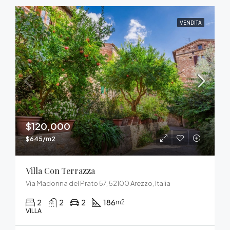
VENDITA
$120,000
$645/m2
Villa Con Terrazza
Via Madonna del Prato 57, 52100 Arezzo, Italia
2
2
2
186
m2
VILLA