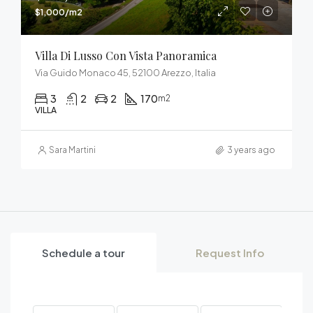
$1,000/m2
Villa Di Lusso Con Vista Panoramica
Via Guido Monaco 45, 52100 Arezzo, Italia
3
2
2
170
m2
VILLA
Sara Martini
3 years ago
Schedule a tour
Request Info