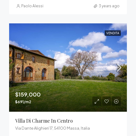
Paolo Alessi
3 years ago
VENDITA
$159,000
$691/m2
Villa Di Charme In Centro
Via Dante Alighieri 17, 54100 Massa, Italia