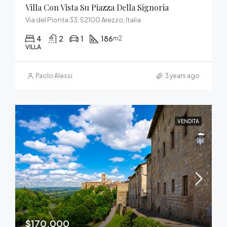
Villa Con Vista Su Piazza Della Signoria
Via del Pionta 33, 52100 Arezzo, Italia
4
2
1
186
m2
VILLA
Paolo Alessi
3 years ago
VENDITA
$170,000