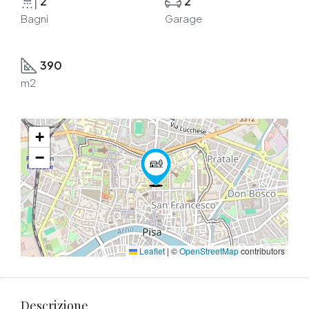
2
2
Bagni
Garage
390
m2
+
−
Leaflet
|
©
OpenStreetMap
contributors
Descrizione