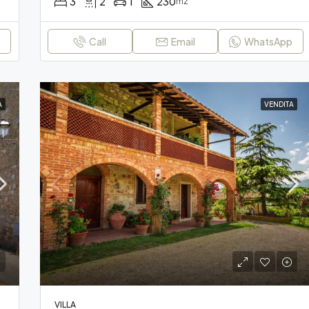
3
2
1
230
m2
p
Call
Email
WhatsApp
A
VENDITA
VILLA