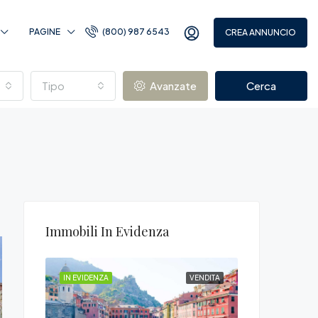
PAGINE
(800) 987 6543
CREA ANNUNCIO
Tipo
Avanzate
Cerca
Immobili In Evidenza
VENDITA
IN EVIDENZA
VENDITA
IN EVIDENZA