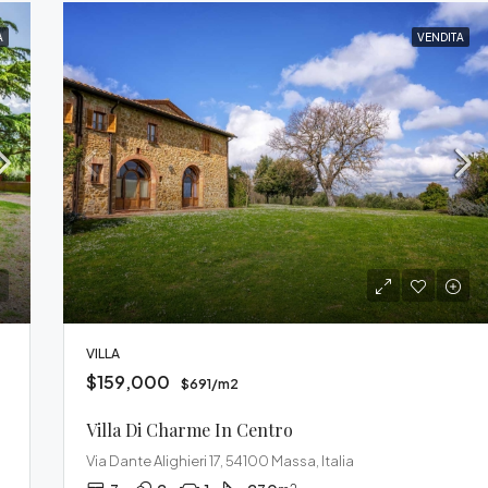
A
VENDITA
VILLA
$159,000
$691/m2
Villa Di Charme In Centro
Via Dante Alighieri 17, 54100 Massa, Italia