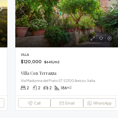
$235,000
Via del Pionta 33, 52100 Arezzo
VILLA
$120,000
$645/m2
Villa Con Terrazza
Via Madonna del Prato 57, 52100 Arezzo, Italia
2
2
2
186
m2
p
Call
Email
WhatsApp