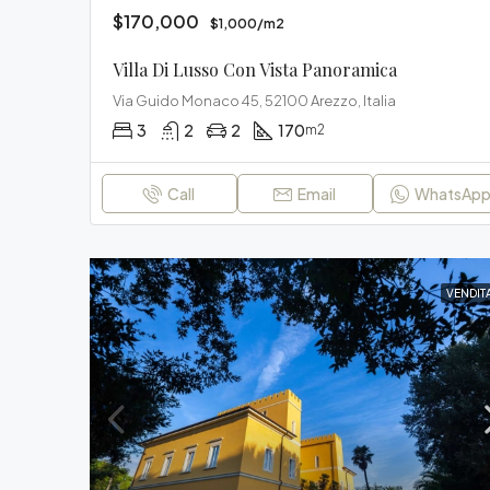
$170,000
$1,000/m2
Villa Di Lusso Con Vista Panoramica
Via Guido Monaco 45, 52100 Arezzo, Italia
3
2
2
170
m2
Call
Email
WhatsAp
VENDIT