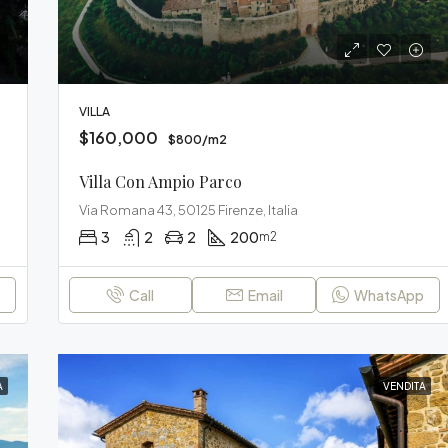
VILLA
$160,000
$800/m2
Villa Con Ampio Parco
Via Romana 43, 50125 Firenze, Italia
3
2
2
200
m2
p
Call
Email
WhatsApp
A
VENDITA