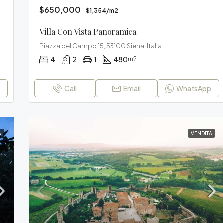
$650,000
$1,354/m2
Villa Con Vista Panoramica
Piazza del Campo 15, 53100 Siena, Italia
4
2
1
480
m2
p
Call
Email
WhatsApp
A
VENDITA