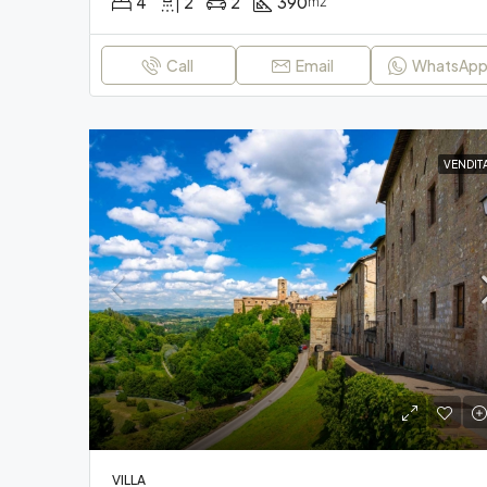
4
2
2
390
m2
Call
Email
WhatsAp
VENDIT
VILLA