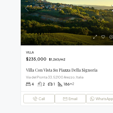
VILLA
$235,000
$1,263/m2
Villa Con Vista Su Piazza Della Signoria
Via del Pionta 33, 52100 Arezzo, Italia
4
2
1
186
m2
Call
Email
WhatsAp