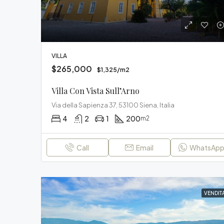
VILLA
$265,000
$1,325/m2
Villa Con Vista Sull’Arno
Via della Sapienza 37, 53100 Siena, Italia
4
2
1
200
m2
Call
Email
WhatsAp
VENDIT