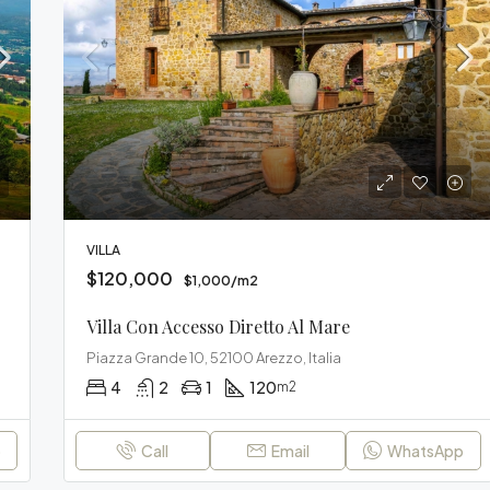
VILLA
$120,000
$1,000/m2
Villa Con Accesso Diretto Al Mare
Piazza Grande 10, 52100 Arezzo, Italia
4
2
1
120
m2
p
Call
Email
WhatsApp