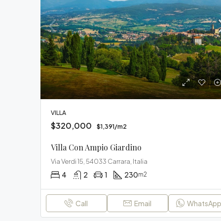
VILLA
$320,000
$1,391/m2
Villa Con Ampio Giardino
Via Verdi 15, 54033 Carrara, Italia
4
2
1
230
m2
Call
Email
WhatsAp