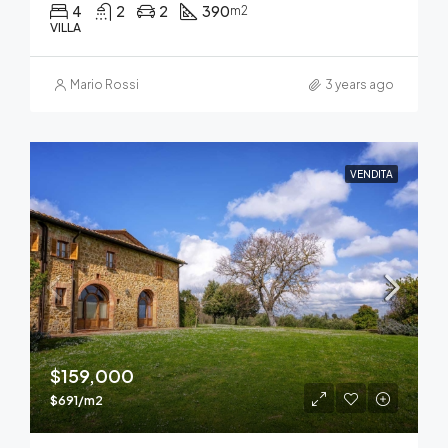
4
2
2
390
m2
VILLA
Mario Rossi
3 years ago
VENDITA
$159,000
$691/m2