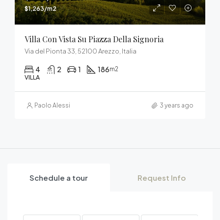
$1,263/m2
Villa Con Vista Su Piazza Della Signoria
Via del Pionta 33, 52100 Arezzo, Italia
4
2
1
186
m2
VILLA
Paolo Alessi
3 years ago
Schedule a tour
Request Info