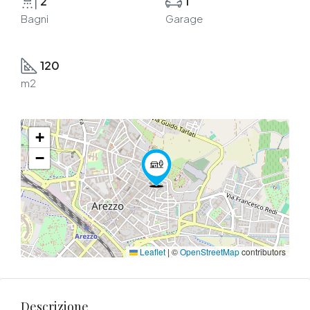
2
1
Bagni
Garage
120
m2
+
−
Leaflet
|
©
OpenStreetMap
contributors
Descrizione