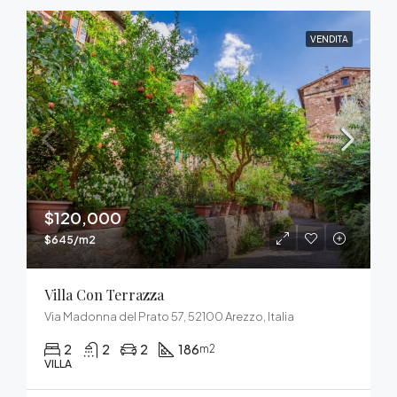
VENDITA
$120,000
$645/m2
Villa Con Terrazza
Via Madonna del Prato 57, 52100 Arezzo, Italia
2
2
2
186
m2
VILLA