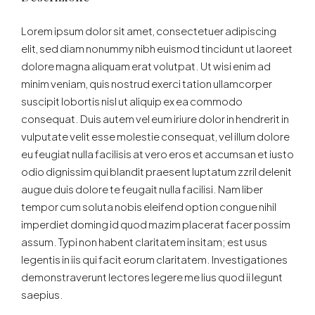
Lorem ipsum dolor sit amet, consectetuer adipiscing
elit, sed diam nonummy nibh euismod tincidunt ut laoreet
dolore magna aliquam erat volutpat. Ut wisi enim ad
minim veniam, quis nostrud exerci tation ullamcorper
suscipit lobortis nisl ut aliquip ex ea commodo
consequat. Duis autem vel eum iriure dolor in hendrerit in
vulputate velit esse molestie consequat, vel illum dolore
eu feugiat nulla facilisis at vero eros et accumsan et iusto
odio dignissim qui blandit praesent luptatum zzril delenit
augue duis dolore te feugait nulla facilisi. Nam liber
tempor cum soluta nobis eleifend option congue nihil
imperdiet doming id quod mazim placerat facer possim
assum. Typi non habent claritatem insitam; est usus
legentis in iis qui facit eorum claritatem. Investigationes
demonstraverunt lectores legere me lius quod ii legunt
saepius.