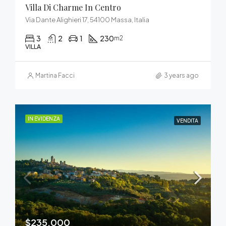
Villa Di Charme In Centro
Via Dante Alighieri 17, 54100 Massa, Italia
3
2
1
230
m2
VILLA
Martina Facci
3 years ago
IN EVIDENZA
VENDITA
$235,000