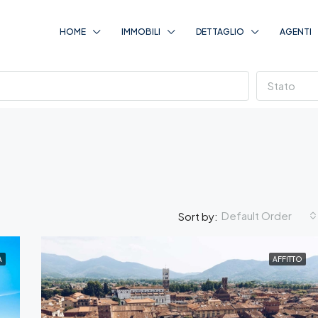
HOME
IMMOBILI
DETTAGLIO
AGENTI
Stato
Default Order
Sort by:
A
AFFITTO
IN EVIDENZA