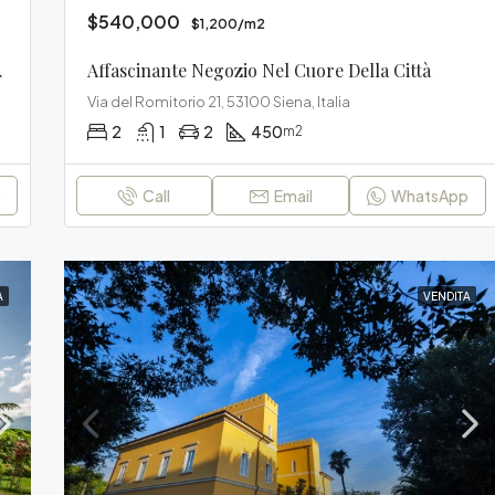
$540,000
$1,200/m2
ella Città
Affascinante Negozio Nel Cuore Della Città
Via del Romitorio 21, 53100 Siena, Italia
2
1
2
450
m2
p
Call
Email
WhatsApp
A
VENDITA