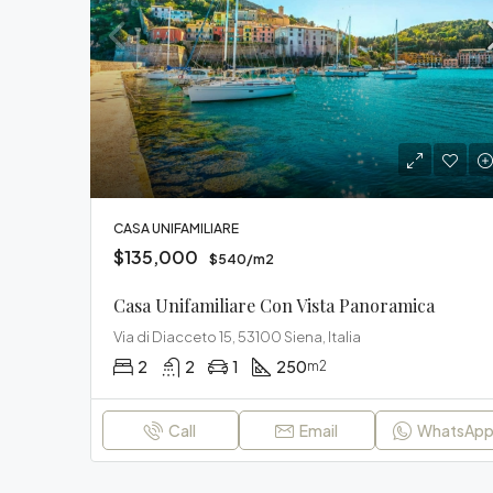
CASA UNIFAMILIARE
$135,000
$540/m2
Casa Unifamiliare Con Vista Panoramica
Via di Diacceto 15, 53100 Siena, Italia
2
2
1
250
m2
Call
Email
WhatsAp