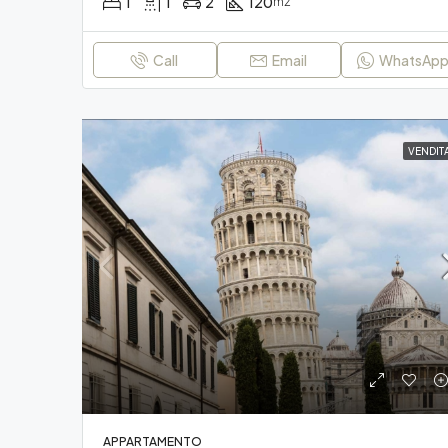
1
1
2
120
m2
Call
Email
WhatsAp
VENDIT
APPARTAMENTO