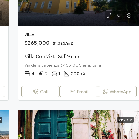
VILLA
$265,000
$1,325/m2
Villa Con Vista Sull’Arno
Via della Sapienza 37, 53100 Siena, Italia
4
2
1
200
m2
p
Call
Email
WhatsApp
O
VENDITA