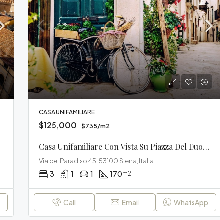
CASA UNIFAMILIARE
$125,000
$735/m2
Casa Unifamiliare Con Vista Su Piazza Del Duomo
Via del Paradiso 45, 53100 Siena, Italia
3
1
1
170
m2
p
Call
Email
WhatsApp