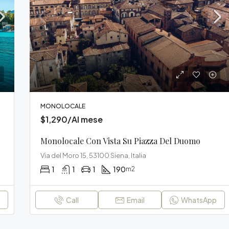
$235,000
Via del Pionta 33, 52100 Arezzo
MONOLOCALE
$1,290/Al mese
Monolocale Con Vista Su Piazza Del Duomo
Via del Moro 15, 53100 Siena, Italia
1
1
1
190
m2
p
Call
Email
WhatsApp