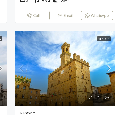
3
2
2
155
p
Call
Email
WhatsApp
A
VENDITA
NEGOZIO