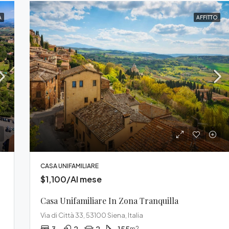
A
AFFITTO
CASA UNIFAMILIARE
$1,100/Al mese
Casa Unifamiliare In Zona Tranquilla
Via di Città 33, 53100 Siena, Italia
m2