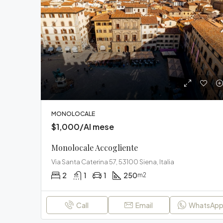
MONOLOCALE
$1,000/Al mese
Monolocale Accogliente
Via Santa Caterina 57, 53100 Siena, Italia
2
1
1
250
m2
Call
Email
WhatsAp