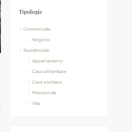
Tipologie
$135,000
, Italia
Via di Diacceto 
Commerciale
Negozio
Residenziale
Appartamento
Casa unifamiliare
Case a schiera
Monolocale
Villa