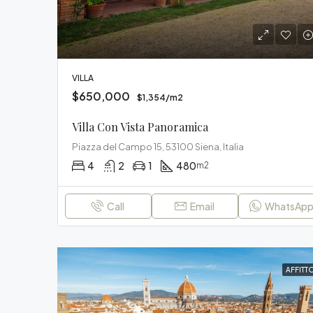
VILLA
$650,000
$1,354/m2
Villa Con Vista Panoramica
Piazza del Campo 15, 53100 Siena, Italia
4
2
1
480
m2
Call
Email
WhatsAp
AFFITT