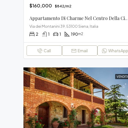
$160,000
$842/m2
Appartamento Di Charme Nel Centro D
Via dei Montanini 39, 53100 Siena, Italia
2
1
1
190
m2
Call
Email
WhatsAp
VENDIT