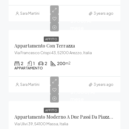
Sara Martini
3 years ago
$900/Al
mese
AFFITTO
Appartamento Con Terrazza
Via Francesco Crispi 43, 52100 Arezzo, Italia
2
1
2
200
m2
APPARTAMENTO
Sara Martini
3 years ago
$1,600/Al
mese
AFFITTO
Appartamento Moderno A Due Passi Da Piazza Del Duomo
Via Ulivi 39, 54100 Massa, Italia