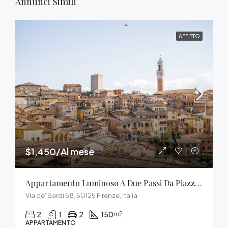
Annunci Simili
AFFITTO
$1,450/Al mese
Appartamento Luminoso A Due Passi Da Piazza Del Campo
Via de' Bardi 58, 50125 Firenze, Italia
2
1
2
150
m2
APPARTAMENTO