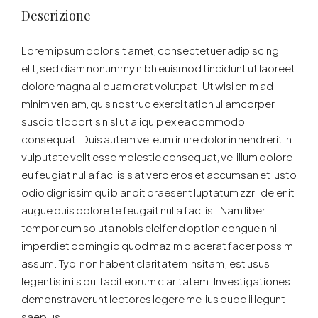
Descrizione
Lorem ipsum dolor sit amet, consectetuer adipiscing
elit, sed diam nonummy nibh euismod tincidunt ut laoreet
dolore magna aliquam erat volutpat. Ut wisi enim ad
minim veniam, quis nostrud exerci tation ullamcorper
suscipit lobortis nisl ut aliquip ex ea commodo
consequat. Duis autem vel eum iriure dolor in hendrerit in
vulputate velit esse molestie consequat, vel illum dolore
eu feugiat nulla facilisis at vero eros et accumsan et iusto
odio dignissim qui blandit praesent luptatum zzril delenit
augue duis dolore te feugait nulla facilisi. Nam liber
tempor cum soluta nobis eleifend option congue nihil
imperdiet doming id quod mazim placerat facer possim
assum. Typi non habent claritatem insitam; est usus
legentis in iis qui facit eorum claritatem. Investigationes
demonstraverunt lectores legere me lius quod ii legunt
saepius.