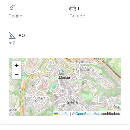
1
1
Bagno
Garage
190
m2
+
−
Leaflet
|
©
OpenStreetMap
contributors