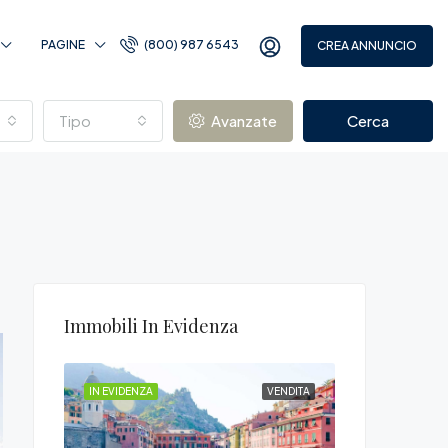
PAGINE
(800) 987 6543
CREA ANNUNCIO
Tipo
Avanzate
Cerca
Immobili In Evidenza
VENDITA
IN EVIDENZA
VENDITA
IN EVIDENZA