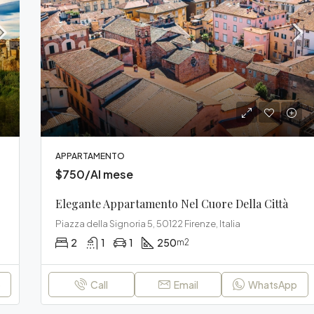
APPARTAMENTO
$750/Al mese
Elegante Appartamento Nel Cuore Della Città
Piazza della Signoria 5, 50122 Firenze, Italia
2
1
1
250
m2
p
Call
Email
WhatsApp