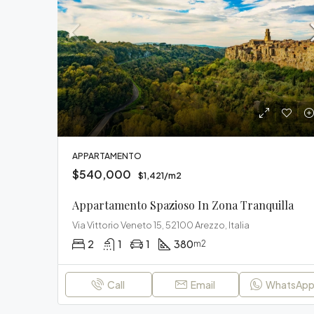
APPARTAMENTO
$540,000
$1,421/m2
Appartamento Spazioso In Zona Tranquilla
Via Vittorio Veneto 15, 52100 Arezzo, Italia
2
1
1
380
m2
Call
Email
WhatsAp