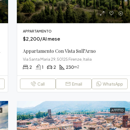
APPARTAMENTO
$2,200/Al mese
 Signoria
Appartamento Con Vista Sull’Arno
Via Santa Maria 29, 50125 Firenze, Italia
2
1
2
230
m2
p
Call
Email
WhatsApp
A
AFFITTO