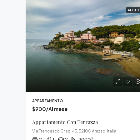
AFFITT
APPARTAMENTO
$900/Al mese
Appartamento Con Terrazza
Via Francesco Crispi 43, 52100 Arezzo, Italia
2
1
2
200
m2