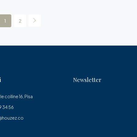
1
2
i
Newsletter
le colline 16, Pisa
 34 56
@houzez.co