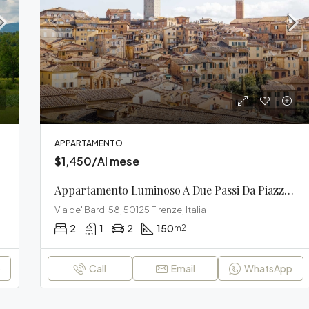
$235,000
Via del Pionta 33, 52100 Arezzo
APPARTAMENTO
$1,450/Al mese
Appartamento Luminoso A Due Passi Da Piazza Del Campo
Via de' Bardi 58, 50125 Firenze, Italia
2
1
2
150
m2
p
Call
Email
WhatsApp