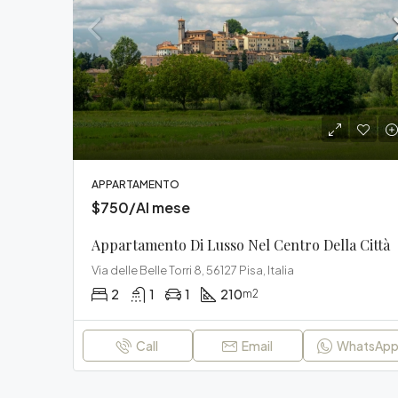
APPARTAMENTO
$750/Al mese
Appartamento Di Lusso Nel Centro Della Città
Via delle Belle Torri 8, 56127 Pisa, Italia
2
1
1
210
m2
Call
Email
WhatsAp