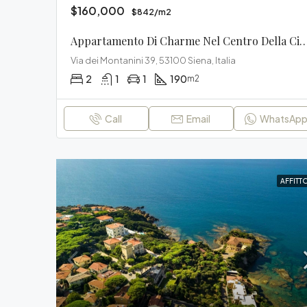
$160,000
$842/m2
Appartamento Di Charme Nel Centro D
Via dei Montanini 39, 53100 Siena, Italia
2
1
1
190
m2
Call
Email
WhatsAp
AFFITT