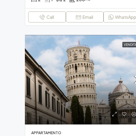
Call
Email
WhatsAp
VENDIT
APPARTAMENTO