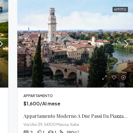
O
AFFITTO
APPARTAMENTO
$1,600/Al mese
Appartamento Moderno A Due Passi Da Piazza Del Duomo
Via Ulivi 39, 54100 Massa, Italia
2
1
1
190
m2