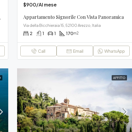
$900/Al mese
Appartamento Signorile Con Vista Panoramica
ella Città
Via della Bicchieraia 15, 52100 Arezzo, Italia
2
1
1
170
m2
p
Call
Email
WhatsApp
O
AFFITTO