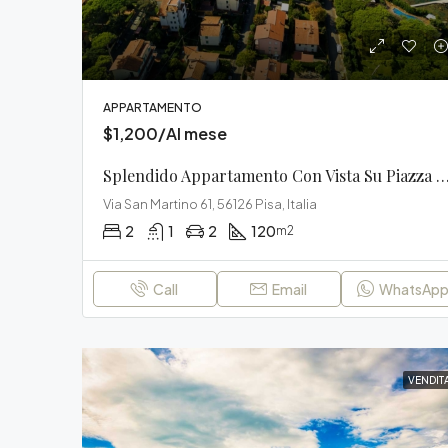
APPARTAMENTO
$1,200/Al mese
Splendido Appartamento Con Vista Su Piazza Della
Via San Martino 61, 56126 Pisa, Italia
2
1
2
120
m2
Call
Email
WhatsAp
VENDIT