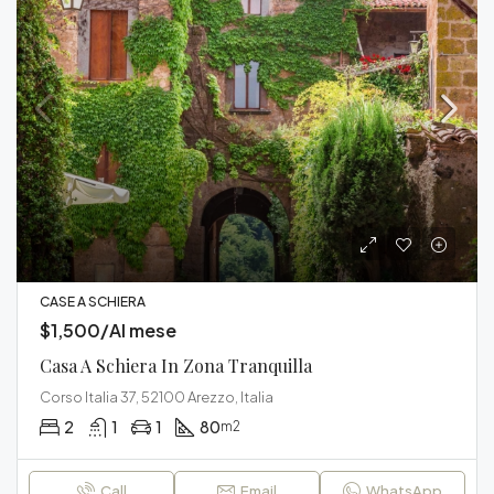
CASE A SCHIERA
$1,500/Al mese
Casa A Schiera In Zona Tranquilla
Corso Italia 37, 52100 Arezzo, Italia
2
1
1
80
m2
Call
Email
WhatsApp