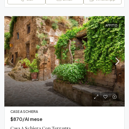
AFFITTO
CASE A SCHIERA
$870/Al mese
Casa A Schiera Con Terrazza