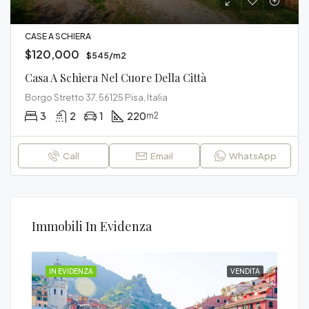
CASE A SCHIERA
$120,000
$545/m2
Casa A Schiera Nel Cuore Della Città
Borgo Stretto 37, 56125 Pisa, Italia
3
2
1
220
m2
Call
Email
WhatsApp
Immobili In Evidenza
DITA
IN EVIDENZA
VENDITA
IN 