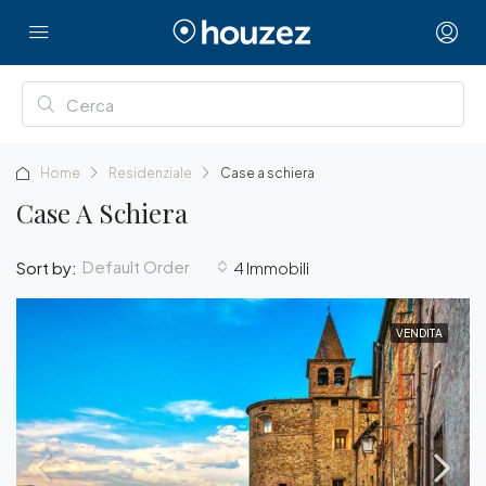
Home
Residenziale
Case a schiera
Case A Schiera
Default Order
Sort by:
4 Immobili
VENDITA