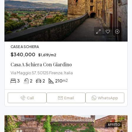
CASE A SCHIERA
$340,000
$1,619/m2
Casa A Schiera Con Giardino
Via Maggio 57, 50125 Firenze, Italia
3
2
2
210
m2
Call
Email
WhatsApp
AFFITTO