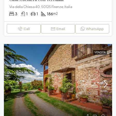
Via della Chiesa 40, 50125 Firenze, Italia
3
1
1
186
m2
Call
Email
WhatsApp
VENDITA