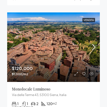
VENDITA
$120,000
$1,000/m2
Monolocale Luminoso
Via delle Terme 43, 53100 Siena, Italia
1
1
2
120
m2