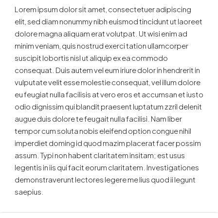
Lorem ipsum dolor sit amet, consectetuer adipiscing
elit, sed diam nonummy nibh euismod tincidunt ut laoreet
dolore magna aliquam erat volutpat. Ut wisi enim ad
minim veniam, quis nostrud exerci tation ullamcorper
suscipit lobortis nisl ut aliquip ex ea commodo
consequat. Duis autem vel eum iriure dolor in hendrerit in
vulputate velit esse molestie consequat, vel illum dolore
eu feugiat nulla facilisis at vero eros et accumsan et iusto
odio dignissim qui blandit praesent luptatum zzril delenit
augue duis dolore te feugait nulla facilisi. Nam liber
tempor cum soluta nobis eleifend option congue nihil
imperdiet doming id quod mazim placerat facer possim
assum. Typi non habent claritatem insitam; est usus
legentis in iis qui facit eorum claritatem. Investigationes
demonstraverunt lectores legere me lius quod ii legunt
saepius.