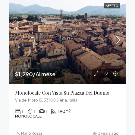
AFFITTO
$1,290/Al mese
Monolocale Con Vista Su Piazza Del Duomo
Via del Moro 15, 53100 Siena, Italia
1
1
1
190
m2
MONOLOCALE
Mario Rossi
3 years ago