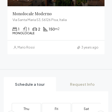
Monolocale Moderno
Via Santa Maria 53, 56126 Pisa, Italia
1
1
2
150
m2
MONOLOCALE
Mario Rossi
3 years ago
Schedule a tour
Request Info
Thu
Fri
Sat