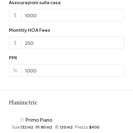
Assicurazioni sulla casa
$
Monthly HOA Fees
$
PMI
%
Planimetrie
Primo Piano
Size:
132 m2
80 m2
120 m2
Prezzo:
$400