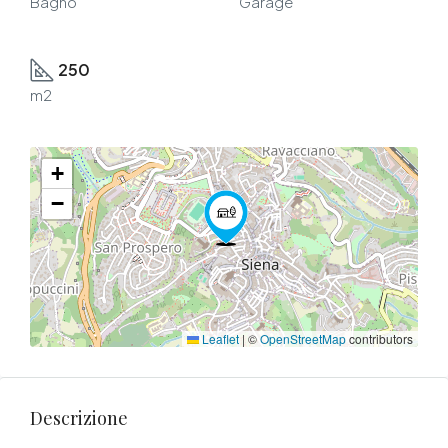
Bagno
Garage
250
m2
+
−
Leaflet
|
©
OpenStreetMap
contributors
Descrizione