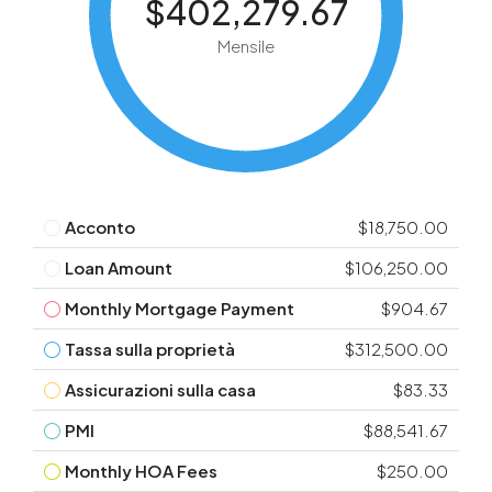
$402,279.67
Mensile
Acconto
$18,750.00
Loan Amount
$106,250.00
Monthly Mortgage Payment
$904.67
Tassa sulla proprietà
$312,500.00
Assicurazioni sulla casa
$83.33
PMI
$88,541.67
Monthly HOA Fees
$250.00