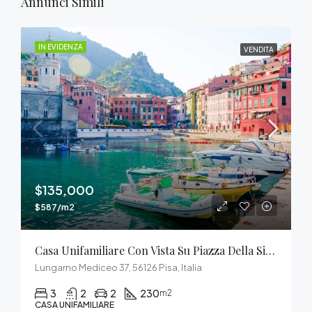
Annunci Simili
IN EVIDENZA
VENDITA
$135,000
$587/m2
Casa Unifamiliare Con Vista Su Piazza Della Signoria
Lungarno Mediceo 37, 56126 Pisa, Italia
3
2
2
230
m2
CASA UNIFAMILIARE