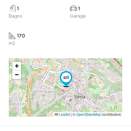
1
1
Bagno
Garage
170
m2
+
−
Leaflet
|
©
OpenStreetMap
contributors