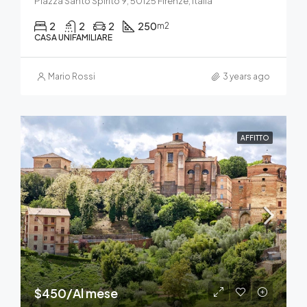
Piazza Santo Spirito 9, 50125 Firenze, Italia
2
2
2
250
m2
CASA UNIFAMILIARE
Mario Rossi
3 years ago
AFFITTO
$450/Al mese