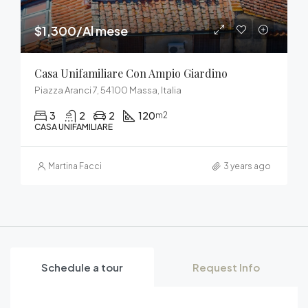
$1,300/Al mese
Casa Unifamiliare Con Ampio Giardino
Piazza Aranci 7, 54100 Massa, Italia
3
2
2
120
m2
CASA UNIFAMILIARE
Martina Facci
3 years ago
Schedule a tour
Request Info