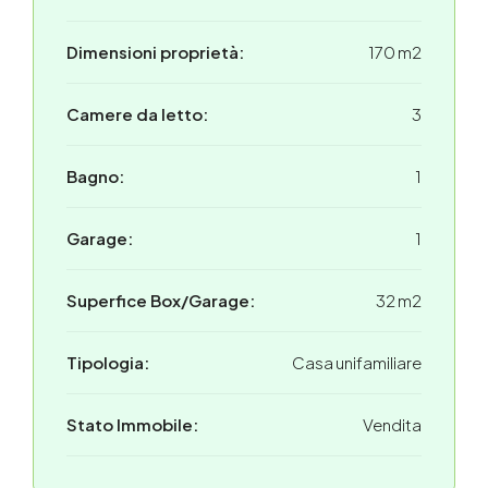
Dimensioni proprietà:
170 m2
Camere da letto:
3
Bagno:
1
Garage:
1
Superfice Box/Garage:
32 m2
Tipologia:
Casa unifamiliare
Stato Immobile:
Vendita