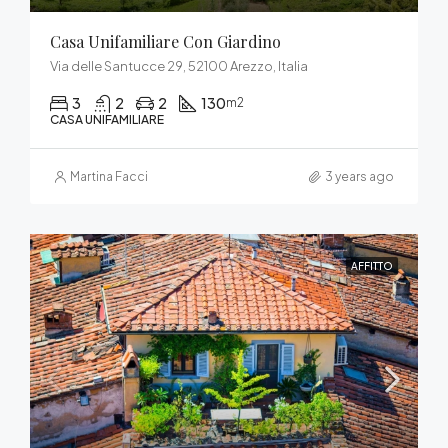
Casa Unifamiliare Con Giardino
Via delle Santucce 29, 52100 Arezzo, Italia
3
2
2
130
m2
CASA UNIFAMILIARE
Martina Facci
3 years ago
AFFITTO