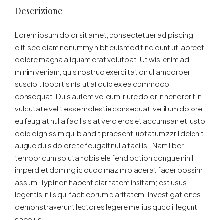
Descrizione
Lorem ipsum dolor sit amet, consectetuer adipiscing
elit, sed diam nonummy nibh euismod tincidunt ut laoreet
dolore magna aliquam erat volutpat. Ut wisi enim ad
minim veniam, quis nostrud exerci tation ullamcorper
suscipit lobortis nisl ut aliquip ex ea commodo
consequat. Duis autem vel eum iriure dolor in hendrerit in
vulputate velit esse molestie consequat, vel illum dolore
eu feugiat nulla facilisis at vero eros et accumsan et iusto
odio dignissim qui blandit praesent luptatum zzril delenit
augue duis dolore te feugait nulla facilisi. Nam liber
tempor cum soluta nobis eleifend option congue nihil
imperdiet doming id quod mazim placerat facer possim
assum. Typi non habent claritatem insitam; est usus
legentis in iis qui facit eorum claritatem. Investigationes
demonstraverunt lectores legere me lius quod ii legunt
saepius.