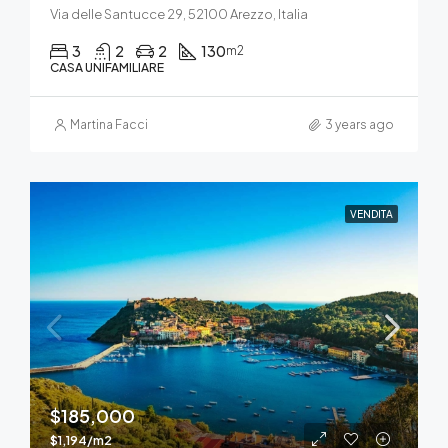
Via delle Santucce 29, 52100 Arezzo, Italia
3
2
2
130
m2
CASA UNIFAMILIARE
Martina Facci
3 years ago
VENDITA
$185,000
$1,194/m2