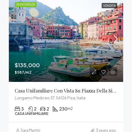
IN EVIDENZA
VENDITA
$135,000
$587/m2
Casa Unifamiliare Con Vista Su Piazza Della Signoria
Lungarno Mediceo 37, 56126 Pisa, Italia
3
2
2
230
m2
CASA UNIFAMILIARE
Sara Martini
3 years ago