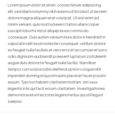
Lorem ipsum dolor sit amet, consectetuer adipiscing
elit, sed diam nonummy nibh euismod tincidunt ut laoreet
dolore magna aliquam erat volutpat. Ut wisi enim ad
minim veniam, quis nostrud exerci tation ullamcorper
suscipit lobortis nisl ut aliquip ex ea commodo
consequat. Duis autem vel eum iriure dolor in hendrerit in
vulputate velit esse molestie consequat, vel illum dolore
eu feugiat nulla facilisis at vero eros et accumsan et iusto
odio dignissim qui blandit praesent luptatum zzril delenit
augue duis dolore te feugait nulla facilisi. Nam liber
tempor cum soluta nobis eleifend option congue nihil
imperdiet doming id quod mazim placerat facer possim
assum. Typi non habent claritatem insitam; est usus
legentis in iis qui facit eorum claritatem. Investigationes
demonstraverunt lectores legere me lius quod ii legunt
saepius.