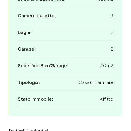
Camere da letto:
3
Bagni:
2
Garage:
2
Superfice Box/Garage:
40 m2
Tipologia:
Casa unifamiliare
Stato Immobile:
Affitto
Dettagli Aggiuntivi