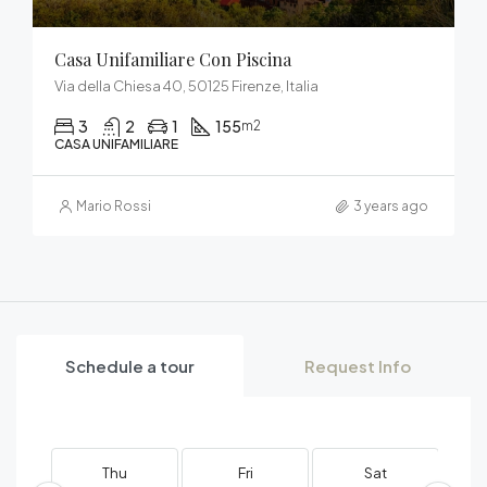
Casa Unifamiliare Con Piscina
Via della Chiesa 40, 50125 Firenze, Italia
3
2
1
155
m2
CASA UNIFAMILIARE
Mario Rossi
3 years ago
Schedule a tour
Request Info
Thu
Fri
Sat