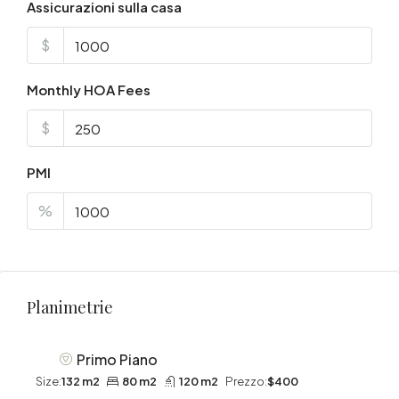
Assicurazioni sulla casa
$
Monthly HOA Fees
$
PMI
%
Planimetrie
Primo Piano
Size:
132 m2
80 m2
120 m2
Prezzo:
$400