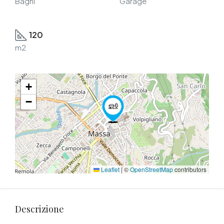
Bagni
Garage
120
m2
+
−
Leaflet
|
©
OpenStreetMap
contributors
Descrizione