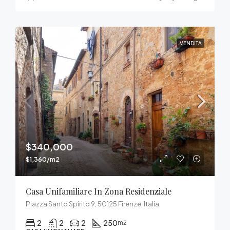
VENDITA
$340,000
$1,360/m2
Casa Unifamiliare In Zona Residenziale
Piazza Santo Spirito 9, 50125 Firenze, Italia
2
2
2
250
m2