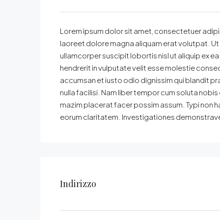
Lorem ipsum dolor sit amet, consectetuer adipi
laoreet dolore magna aliquam erat volutpat. Ut 
ullamcorper suscipit lobortis nisl ut aliquip ex
hendrerit in vulputate velit esse molestie consequa
accumsan et iusto odio dignissim qui blandit pra
nulla facilisi. Nam liber tempor cum soluta nobi
mazim placerat facer possim assum. Typi non habe
eorum claritatem. Investigationes demonstraveru
Indirizzo