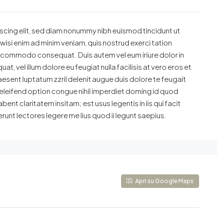
scing elit, sed diam nonummy nibh euismod tincidunt ut
wisi enim ad minim veniam, quis nostrud exerci tation
 ea commodo consequat. Duis autem vel eum iriure dolor in
t, vel illum dolore eu feugiat nulla facilisis at vero eros et
esent luptatum zzril delenit augue duis dolore te feugait
s eleifend option congue nihil imperdiet doming id quod
nt claritatem insitam; est usus legentis in iis qui facit
nt lectores legere me lius quod ii legunt saepius.
Apri su Google Maps