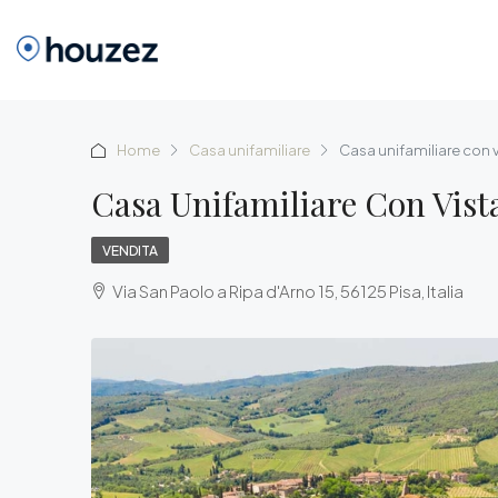
Home
Casa unifamiliare
Casa unifamiliare con v
Casa Unifamiliare Con Vist
VENDITA
Via San Paolo a Ripa d'Arno 15, 56125 Pisa, Italia