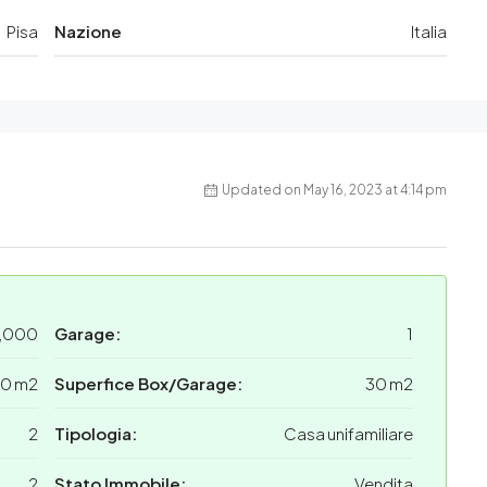
Pisa
Nazione
Italia
Updated on May 16, 2023 at 4:14 pm
5,000
Garage:
1
20 m2
Superfice Box/Garage:
30 m2
2
Tipologia:
Casa unifamiliare
2
Stato Immobile:
Vendita