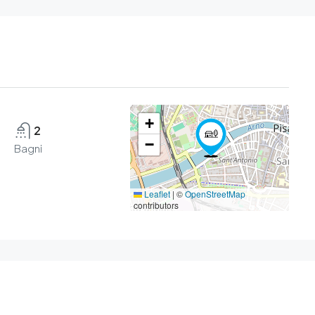
+
2
−
Bagni
Leaflet
|
©
OpenStreetMap
contributors