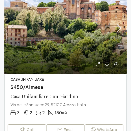
CASA UNIFAMILIARE
$450/Al mese
Casa Unifamiliare Con Giardino
Via delle Santucce 29, 52100 Arezzo, Italia
3
2
2
130
m2
Call
Email
WhatsApp