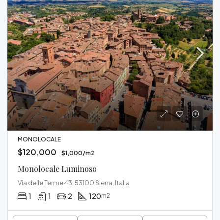
MONOLOCALE
$120,000
$1,000/m2
Monolocale Luminoso
Via delle Terme 43, 53100 Siena, Italia
1
1
2
120
m2