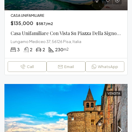
CASA UNIFAMILIARE
$135,000
$587/m2
Casa Unifamiliare Con Vista Su Piazza Della Signoria
Lungarno Mediceo 37, 56126 Pisa, Italia
3
2
2
230
m2
Call
Email
WhatsApp
VENDITA