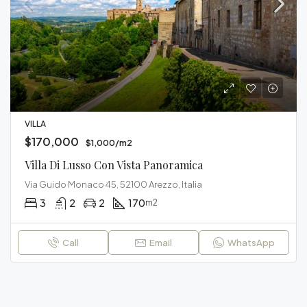
VILLA
$170,000
$1,000/m2
Villa Di Lusso Con Vista Panoramica
Via Guido Monaco 45, 52100 Arezzo, Italia
3
2
2
170
m2
Call
Email
WhatsApp