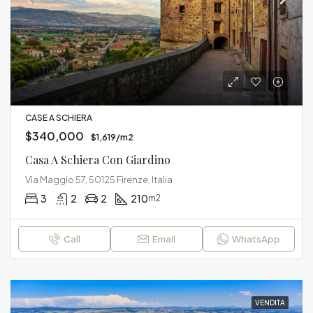
CASE A SCHIERA
$340,000
$1,619/m2
Casa A Schiera Con Giardino
Via Maggio 57, 50125 Firenze, Italia
3
2
2
210
m2
Call
Email
WhatsApp
VENDITA