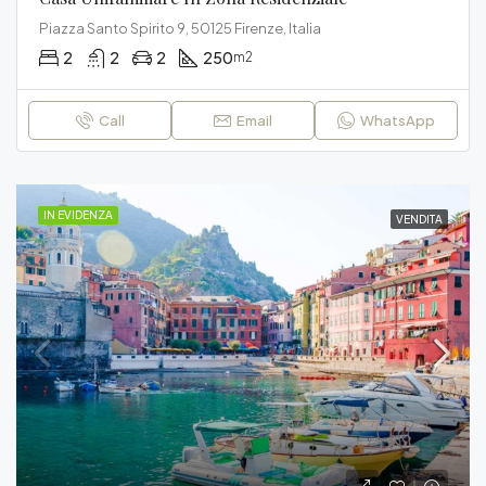
Piazza Santo Spirito 9, 50125 Firenze, Italia
2
2
2
250
m2
Call
Email
WhatsApp
IN EVIDENZA
VENDITA