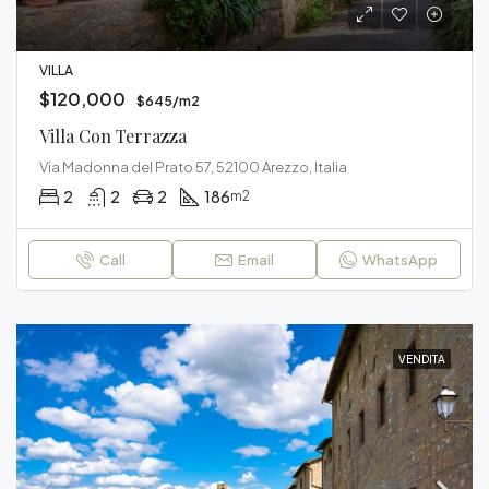
VILLA
$120,000
$645/m2
Villa Con Terrazza
Via Madonna del Prato 57, 52100 Arezzo, Italia
2
2
2
186
m2
Call
Email
WhatsApp
VENDITA