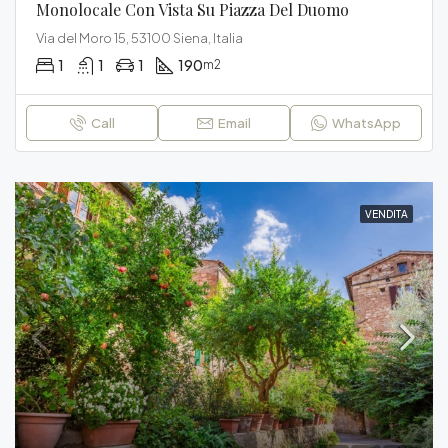
Monolocale Con Vista Su Piazza Del Duomo
Via del Moro 15, 53100 Siena, Italia
1
1
1
190
m2
Call
Email
WhatsApp
VENDITA