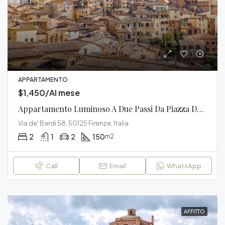
APPARTAMENTO
$1,450/Al mese
Appartamento Luminoso A Due Passi Da Piazza Del Campo
Via de' Bardi 58, 50125 Firenze, Italia
2
1
2
150
m2
Call
Email
WhatsApp
AFFITTO