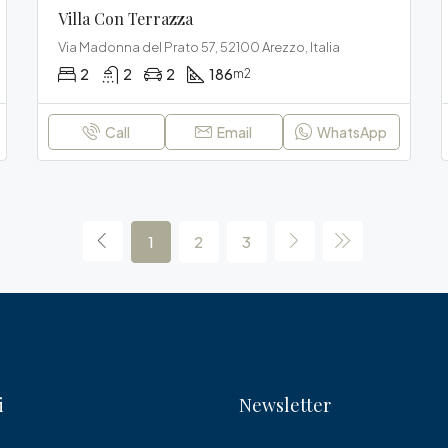
Villa Con Terrazza
Via Madonna del Prato 57, 52100 Arezzo, Italia
2
2
2
186
m2
Call
Email
WhatsApp
1
2
3
i
Newsletter