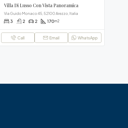
Villa Di Lusso Con Vista Panoramica
Via Guido Monaco 45, 52100 Arezzo, Italia
3
2
2
170
m2
Call
Email
WhatsApp