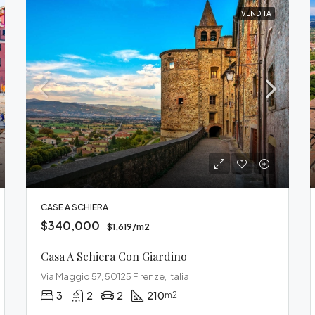
VENDITA
CASE A SCHIERA
$340,000
$1,619/m2
Casa A Schiera Con Giardino
Via Maggio 57, 50125 Firenze, Italia
3
2
2
210
m2