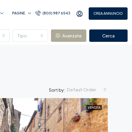
PAGINE
(800) 987 6543
CREA ANNUNCIO
Tipo
Avanzate
Cerca
Default Order
Sort by:
VENDITA