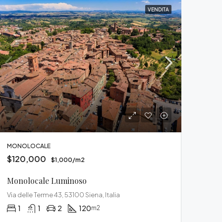
VENDITA
MONOLOCALE
$120,000
$1,000/m2
Monolocale Luminoso
Via delle Terme 43, 53100 Siena, Italia
1
1
2
120
m2