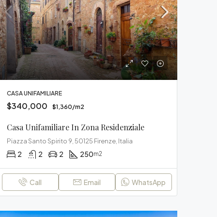
CASA UNIFAMILIARE
$340,000
$1,360/m2
Casa Unifamiliare In Zona Residenziale
Piazza Santo Spirito 9, 50125 Firenze, Italia
2
2
2
250
m2
Call
Email
WhatsApp