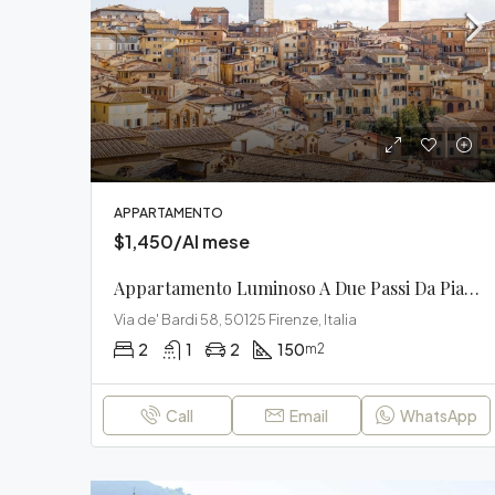
APPARTAMENTO
$1,450/Al mese
Appartamento Luminoso A Due Passi Da Piazza Del Campo
Via de' Bardi 58, 50125 Firenze, Italia
2
1
2
150
m2
Call
Email
WhatsApp