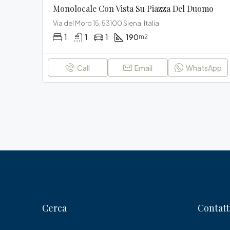
Monolocale Con Vista Su Piazza Del Duomo
Via del Moro 15, 53100 Siena, Italia
1
1
1
190
m2
Call
Email
WhatsApp
Cerca
Contatt