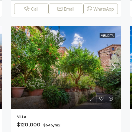
Call
Email
WhatsApp
VENDITA
VILLA
$120,000
$645/m2