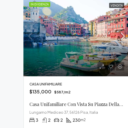
IN EVIDENZA
VENDITA
CASA UNIFAMILIARE
$135,000
$587/m2
Casa Unifamiliare Con Vista Su Piazza Della Signoria
Lungarno Mediceo 37, 56126 Pisa, Italia
3
2
2
230
m2