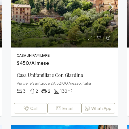
CASA UNIFAMILIARE
$450/Al mese
Casa Unifamiliare Con Giardino
Via delle Santucce 29, 52100 Arezzo, Italia
3
2
2
130
m2
Call
Email
WhatsApp