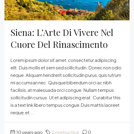
Siena: L’Arte Di Vivere Nel
Cuore Del Rinascimento
Lorem ipsum dolor sit amet, consectetur adipiscing
elit. Duis mollis et sem sed sollicitudin. Donec non odio
neque. Aliquam hendrerit sollicitudin purus, quis rutrum
mi accumsan nec. Quisque bibendum orci ac nibh
facilisis, at malesuada orci congue. Nullam tempus
sollicitudin cursus. Ut et adipiscing erat. Curabitur this
is a text link libero tempus congue.Duis mattis laoreet
neque, et...
10 years ago
Construction
0