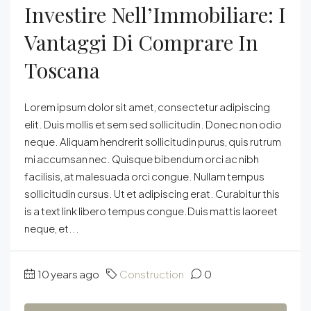
Investire Nell’Immobiliare: I
Vantaggi Di Comprare In
Toscana
Lorem ipsum dolor sit amet, consectetur adipiscing
elit. Duis mollis et sem sed sollicitudin. Donec non odio
neque. Aliquam hendrerit sollicitudin purus, quis rutrum
mi accumsan nec. Quisque bibendum orci ac nibh
facilisis, at malesuada orci congue. Nullam tempus
sollicitudin cursus. Ut et adipiscing erat. Curabitur this
is a text link libero tempus congue.Duis mattis laoreet
neque, et...
10 years ago
Construction
0