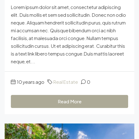
Lorem ipsum dolor sit amet, consectetur adipiscing
elit. Duis mollis et sem sed sollicitudin. Donec non odio
neque. Aliquam hendrerit sollicitudin purus, quis rutrum
mi accumsan nec. Quisque bibendum orci ac nibh
facilisis, at malesuada orci congue. Nullam tempus
sollicitudin cursus. Ut et adipiscing erat. Curabitur this
is a text link libero tempus congue.Duis mattis laoreet
neque, et...
10 years ago
Real Estate
0
Read More