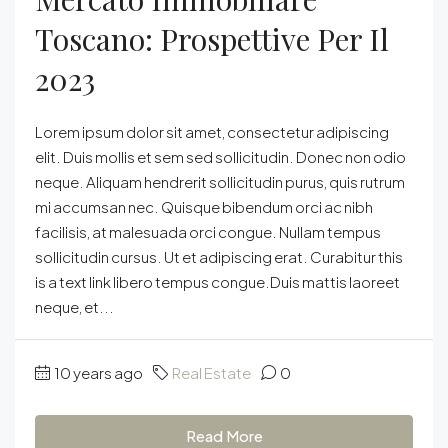
Toscano: Prospettive Per Il
2023
Lorem ipsum dolor sit amet, consectetur adipiscing
elit. Duis mollis et sem sed sollicitudin. Donec non odio
neque. Aliquam hendrerit sollicitudin purus, quis rutrum
mi accumsan nec. Quisque bibendum orci ac nibh
facilisis, at malesuada orci congue. Nullam tempus
sollicitudin cursus. Ut et adipiscing erat. Curabitur this
is a text link libero tempus congue.Duis mattis laoreet
neque, et...
10 years ago
Real Estate
0
Read More