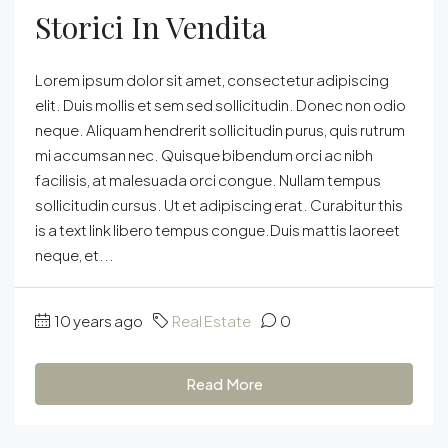
Storici In Vendita
Lorem ipsum dolor sit amet, consectetur adipiscing
elit. Duis mollis et sem sed sollicitudin. Donec non odio
neque. Aliquam hendrerit sollicitudin purus, quis rutrum
mi accumsan nec. Quisque bibendum orci ac nibh
facilisis, at malesuada orci congue. Nullam tempus
sollicitudin cursus. Ut et adipiscing erat. Curabitur this
is a text link libero tempus congue.Duis mattis laoreet
neque, et...
10 years ago
Real Estate
0
Read More