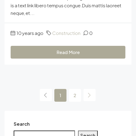
is a text link libero tempus congue.Duis mattis laoreet
neque, et...
10 years ago
Construction
0
Read More
1
2
Search
Search