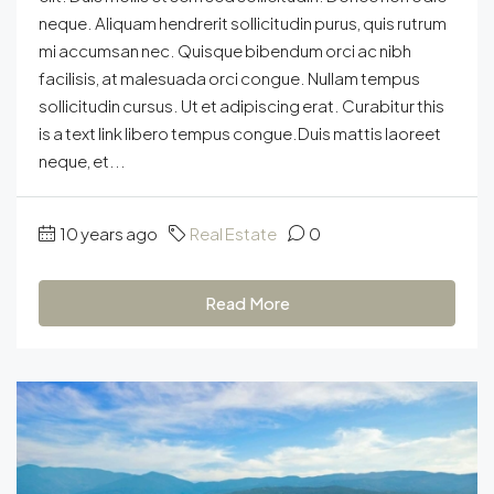
neque. Aliquam hendrerit sollicitudin purus, quis rutrum
mi accumsan nec. Quisque bibendum orci ac nibh
facilisis, at malesuada orci congue. Nullam tempus
sollicitudin cursus. Ut et adipiscing erat. Curabitur this
is a text link libero tempus congue.Duis mattis laoreet
neque, et...
10 years ago
Real Estate
0
Read More