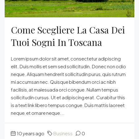
Come Scegliere La Casa Dei
Tuoi Sogni In Toscana
Lorem ipsum dolor sit amet, consectetur adipiscing
elit. Duis mollis et sem sed sollicitudin. Donec non odio
neque. Aliquam hendrerit sollicitudin purus, quis rutrum
mi accumsan nec. Quisque bibendum orci ac nibh
facilisis, at malesuada orci congue. Nullam tempus
sollicitudin cursus. Ut et adipiscing erat. Curabitur this
is a text link libero tempus congue. Duis mattis laoreet
neque, et ornare neque...
10 years ago
Business
0