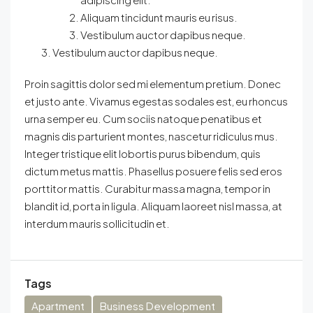
Aliquam tincidunt mauris eu risus.
Vestibulum auctor dapibus neque.
Vestibulum auctor dapibus neque.
Proin sagittis dolor sed mi elementum pretium. Donec
et justo ante. Vivamus egestas sodales est, eu rhoncus
urna semper eu. Cum sociis natoque penatibus et
magnis dis parturient montes, nascetur ridiculus mus.
Integer tristique elit lobortis purus bibendum, quis
dictum metus mattis. Phasellus posuere felis sed eros
porttitor mattis. Curabitur massa magna, tempor in
blandit id, porta in ligula. Aliquam laoreet nisl massa, at
interdum mauris sollicitudin et.
Tags
Apartment
Business Development