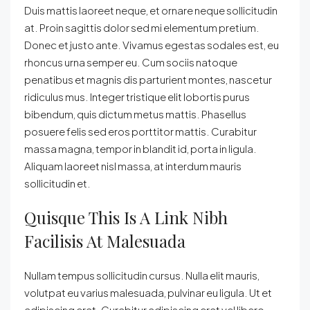
Duis mattis laoreet neque, et ornare neque sollicitudin
at. Proin sagittis dolor sed mi elementum pretium.
Donec et justo ante. Vivamus egestas sodales est, eu
rhoncus urna semper eu. Cum sociis natoque
penatibus et magnis dis parturient montes, nascetur
ridiculus mus. Integer tristique elit lobortis purus
bibendum, quis dictum metus mattis. Phasellus
posuere felis sed eros porttitor mattis. Curabitur
massa magna, tempor in blandit id, porta in ligula.
Aliquam laoreet nisl massa, at interdum mauris
sollicitudin et.
Quisque This Is A Link Nibh
Facilisis At Malesuada
Nullam tempus sollicitudin cursus. Nulla elit mauris,
volutpat eu varius malesuada, pulvinar eu ligula. Ut et
adipiscing erat. Curabitur adipiscing erat vel libero