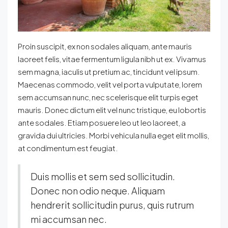
Proin suscipit, ex non sodales aliquam, ante mauris
laoreet felis, vitae fermentum ligula nibh ut ex. Vivamus
sem magna, iaculis ut pretium ac, tincidunt vel ipsum.
Maecenas commodo, velit vel porta vulputate, lorem
sem accumsan nunc, nec scelerisque elit turpis eget
mauris. Donec dictum elit vel nunc tristique, eu lobortis
ante sodales. Etiam posuere leo ut leo laoreet, a
gravida dui ultricies. Morbi vehicula nulla eget elit mollis,
at condimentum est feugiat.
Duis mollis et sem sed sollicitudin.
Donec non odio neque. Aliquam
hendrerit sollicitudin purus, quis rutrum
mi accumsan nec.