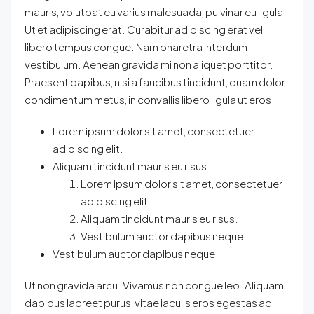
mauris, volutpat eu varius malesuada, pulvinar eu ligula.
Ut et adipiscing erat. Curabitur adipiscing erat vel
libero tempus congue. Nam pharetra interdum
vestibulum. Aenean gravida mi non aliquet porttitor.
Praesent dapibus, nisi a faucibus tincidunt, quam dolor
condimentum metus, in convallis libero ligula ut eros.
Lorem ipsum dolor sit amet, consectetuer
adipiscing elit.
Aliquam tincidunt mauris eu risus.
Lorem ipsum dolor sit amet, consectetuer
adipiscing elit.
Aliquam tincidunt mauris eu risus.
Vestibulum auctor dapibus neque.
Vestibulum auctor dapibus neque.
Ut non gravida arcu. Vivamus non congue leo. Aliquam
dapibus laoreet purus, vitae iaculis eros egestas ac.