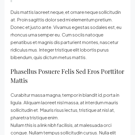
Duis mattis laoreet neque, et ornare neque sollicitudin
at. Proin sagittis dolor sed mi elementum pretium.
Donec et justo ante. Vivamus egestas sodales est, eu
rhoncus urna semper eu. Cum sociis natoque
penatibus et magnis dis parturient montes, nascetur
ridiculus mus. Integer tristique elit lobortis purus
bibendum, quis dictum metus mattis.
Phasellus Posuere Felis Sed Eros Porttitor
Mattis
Curabitur massa magna, tempor in blandit id, porta in
ligula. Aliquam laoreet nisl massa, at interdum mauris
sollicitudin et. Mauris risus lectus, tristique at nisl at,
pharetra tristique enim.
Nullam this is a link nibh facilisis, at malesuada orci
congue. Nullam tempus sollicitudin cursus. Nulla elit