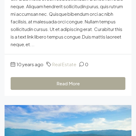
neque. Aliquam hendrerit sollicitudin purus, quis rutrum
mi accumsan nec. Quisque bibendum orci ac nibh
facilisis, at malesuada orci congue. Nullam tempus
sollicitudin cursus. Ut et adipiscing erat. Curabitur this
is a text link libero tempus congue.Duis mattis laoreet
neque, et...
10 years ago
Real Estate
0
Read More