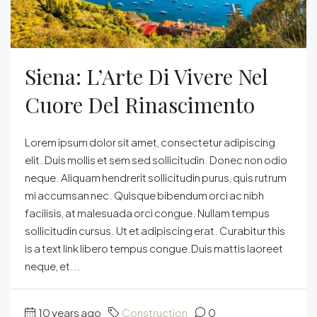
Siena: L’Arte Di Vivere Nel
Cuore Del Rinascimento
Lorem ipsum dolor sit amet, consectetur adipiscing
elit. Duis mollis et sem sed sollicitudin. Donec non odio
neque. Aliquam hendrerit sollicitudin purus, quis rutrum
mi accumsan nec. Quisque bibendum orci ac nibh
facilisis, at malesuada orci congue. Nullam tempus
sollicitudin cursus. Ut et adipiscing erat. Curabitur this
is a text link libero tempus congue.Duis mattis laoreet
neque, et...
10 years ago
Construction
0