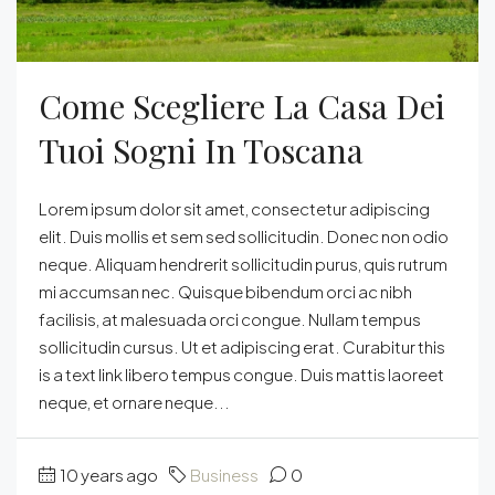
Come Scegliere La Casa Dei
Tuoi Sogni In Toscana
Lorem ipsum dolor sit amet, consectetur adipiscing
elit. Duis mollis et sem sed sollicitudin. Donec non odio
neque. Aliquam hendrerit sollicitudin purus, quis rutrum
mi accumsan nec. Quisque bibendum orci ac nibh
facilisis, at malesuada orci congue. Nullam tempus
sollicitudin cursus. Ut et adipiscing erat. Curabitur this
is a text link libero tempus congue. Duis mattis laoreet
neque, et ornare neque...
10 years ago
Business
0