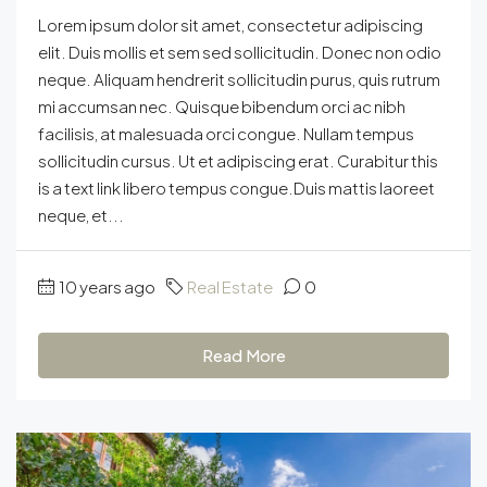
Lorem ipsum dolor sit amet, consectetur adipiscing
elit. Duis mollis et sem sed sollicitudin. Donec non odio
neque. Aliquam hendrerit sollicitudin purus, quis rutrum
mi accumsan nec. Quisque bibendum orci ac nibh
facilisis, at malesuada orci congue. Nullam tempus
sollicitudin cursus. Ut et adipiscing erat. Curabitur this
is a text link libero tempus congue.Duis mattis laoreet
neque, et...
10 years ago
Real Estate
0
Read More