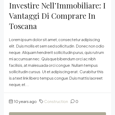
Investire Nell’Immobiliare: I
Vantaggi Di Comprare In
Toscana
Lorem ipsum dolor sit amet, consectetur adipiscing
elit. Duis mollis et sem sed sollicitudin. Donec non odio
neque. Aliquam hendrerit sollicitudin purus, quis rutrum
mi accumsan nec. Quisque bibendum orci ac nibh
facilisis, at malesuada orci congue. Nullam tempus
sollicitudin cursus. Ut et adipiscing erat. Curabitur this
is a text link libero tempus congue.Duis mattis laoreet
neque, et...
10 years ago
Construction
0