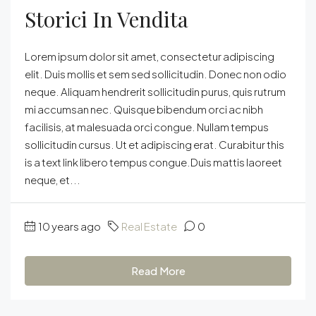
Storici In Vendita
Lorem ipsum dolor sit amet, consectetur adipiscing
elit. Duis mollis et sem sed sollicitudin. Donec non odio
neque. Aliquam hendrerit sollicitudin purus, quis rutrum
mi accumsan nec. Quisque bibendum orci ac nibh
facilisis, at malesuada orci congue. Nullam tempus
sollicitudin cursus. Ut et adipiscing erat. Curabitur this
is a text link libero tempus congue.Duis mattis laoreet
neque, et...
10 years ago
Real Estate
0
Read More