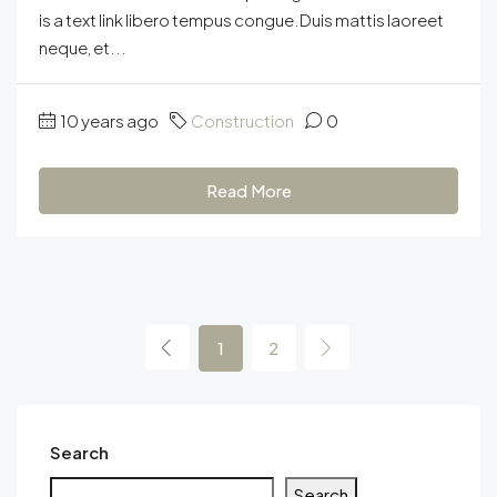
is a text link libero tempus congue.Duis mattis laoreet
neque, et...
10 years ago
Construction
0
Read More
1
2
Search
Search