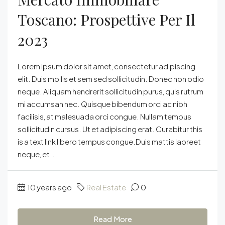
Toscano: Prospettive Per Il
2023
Lorem ipsum dolor sit amet, consectetur adipiscing
elit. Duis mollis et sem sed sollicitudin. Donec non odio
neque. Aliquam hendrerit sollicitudin purus, quis rutrum
mi accumsan nec. Quisque bibendum orci ac nibh
facilisis, at malesuada orci congue. Nullam tempus
sollicitudin cursus. Ut et adipiscing erat. Curabitur this
is a text link libero tempus congue.Duis mattis laoreet
neque, et...
10 years ago
Real Estate
0
Read More