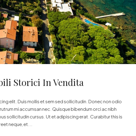
ili Storici In Vendita
ng elit. Duis mollis et sem sed sollicitudin. Donec non odio
is rutrum mi accumsan nec. Quisque bibendum orci ac nibh
 sollicitudin cursus. Ut et adipiscing erat. Curabitur this is
reet neque, et...