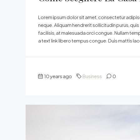
Lorem ipsum dolor sit amet, consectetur adipisci
neque. Aliquam hendrerit sollicitudin purus, qu
facilisis, at malesuada orci congue. Nullam tempus
a text link libero tempus congue. Duis mattis la
10 years ago
Business
0