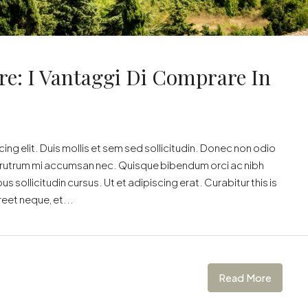
are: I Vantaggi Di Comprare In
ng elit. Duis mollis et sem sed sollicitudin. Donec non odio
is rutrum mi accumsan nec. Quisque bibendum orci ac nibh
 sollicitudin cursus. Ut et adipiscing erat. Curabitur this is
reet neque, et...
Read More