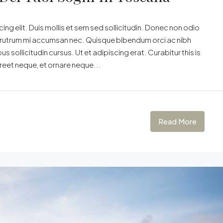
ng elit. Duis mollis et sem sed sollicitudin. Donec non odio
is rutrum mi accumsan nec. Quisque bibendum orci ac nibh
 sollicitudin cursus. Ut et adipiscing erat. Curabitur this is
oreet neque, et ornare neque...
Read More