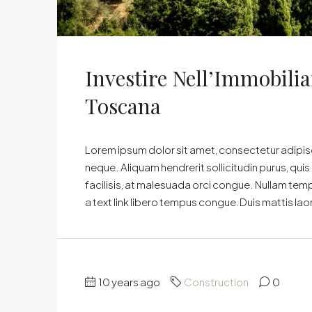
Investire Nell’Immobili
Toscana
Lorem ipsum dolor sit amet, consectetur adipisci
neque. Aliquam hendrerit sollicitudin purus, qu
facilisis, at malesuada orci congue. Nullam tempus
a text link libero tempus congue.Duis mattis lao
10 years ago
Construction
0