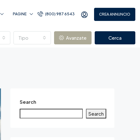
PAGINE
(800) 987 6543
CREA ANNUNCIO
Tipo
Avanzate
Cerca
Search
Search