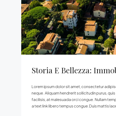
Storia E Bellezza: Immob
Lorem ipsum dolor sit amet, consectetur adipisci
neque. Aliquam hendrerit sollicitudin purus, qu
facilisis, at malesuada orci congue. Nullam tempus
a text link libero tempus congue.Duis mattis lao